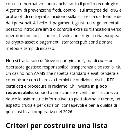
contesto normativo conta anche sotto il profilo tecnologico.
Algoritmi di prevenzione frodi, controlli sull’integrità del RNG e
protocolli di crittografia incidono sulla sicurezza dei fondi e dei
dati personali. A livello di pagamenti, gli istituti regolamentati
possono introdurre limiti o controlli extra su transazioni verso
operatori non locali. Inoltre, l’evoluzione regolatoria europea
su crypto-asset e pagamenti istantanei può condizionare
metodi e tempi di incasso.
Non si tratta solo di “dove si può giocare”, ma di
come
un
operatore gestisce responsabilità, trasparenza e sostenibilità.
Un casino non AAMS che rispetta standard elevati tenderà a
comunicare con chiarezza termini e condizioni, rischi, RTP
certificati e procedure di reclamo. Chi investe in
gioco
responsabile
, supporto multicanale e verifiche di sicurezza
riduce le asimmetrie informative tra piattaforma e utente, un
aspetto cruciale per decisioni consapevoli e per la qualità di
qualsiasi lista comparativa nel 2026.
Criteri per costruire una lista