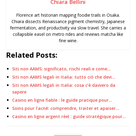
Chiara Bellini
Florence art historian mapping foodie trails in Osaka.
Chiara dissects Renaissance pigment chemistry, Japanese
fermentation, and productivity via slow travel. She carries a
collapsible easel on metro rides and reviews matcha like
fine wine.
Related Posts:
Siti non AAMS: significato, rischi reali e come…
Siti non AAMS legali in Italia: tutto ciò che devi…
Siti non AAMS legali in Italia: cosa c’è davvero da
sapere
Casino en ligne fiable : le guide pratique pour…
Soins pour l’acné: comprendre, traiter et apaiser…
Casino en ligne argent réel : guide stratégique pour…