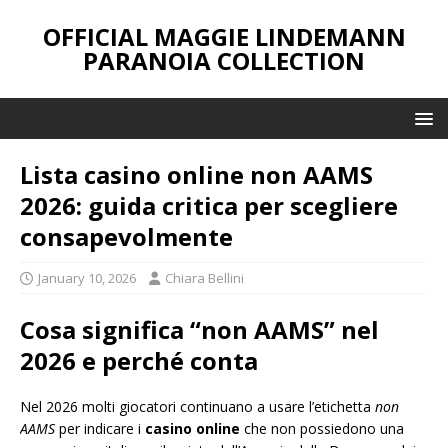
OFFICIAL MAGGIE LINDEMANN
PARANOIA COLLECTION
Lista casino online non AAMS
2026: guida critica per scegliere
consapevolmente
January 10, 2026
Chiara Bellini
Cosa significa “non AAMS” nel
2026 e perché conta
Nel 2026 molti giocatori continuano a usare l’etichetta
non
AAMS
per indicare i
casino online
che non possiedono una