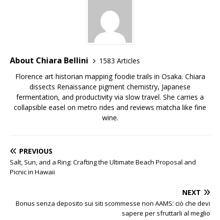
About Chiara Bellini
1583 Articles
Florence art historian mapping foodie trails in Osaka. Chiara
dissects Renaissance pigment chemistry, Japanese
fermentation, and productivity via slow travel. She carries a
collapsible easel on metro rides and reviews matcha like fine
wine.
PREVIOUS
Salt, Sun, and a Ring: Crafting the Ultimate Beach Proposal and
Picnic in Hawaii
NEXT
Bonus senza deposito sui siti scommesse non AAMS: ciò che devi
sapere per sfruttarli al meglio