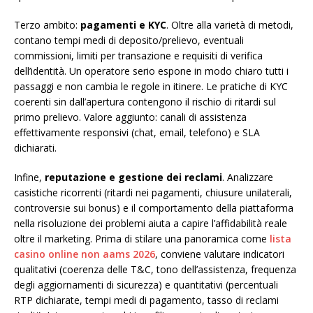
Terzo ambito:
pagamenti e KYC
. Oltre alla varietà di metodi,
contano tempi medi di deposito/prelievo, eventuali
commissioni, limiti per transazione e requisiti di verifica
dell’identità. Un operatore serio espone in modo chiaro tutti i
passaggi e non cambia le regole in itinere. Le pratiche di KYC
coerenti sin dall’apertura contengono il rischio di ritardi sul
primo prelievo. Valore aggiunto: canali di assistenza
effettivamente responsivi (chat, email, telefono) e SLA
dichiarati.
Infine,
reputazione e gestione dei reclami
. Analizzare
casistiche ricorrenti (ritardi nei pagamenti, chiusure unilaterali,
controversie sui bonus) e il comportamento della piattaforma
nella risoluzione dei problemi aiuta a capire l’affidabilità reale
oltre il marketing. Prima di stilare una panoramica come
lista
casino online non aams 2026
, conviene valutare indicatori
qualitativi (coerenza delle T&C, tono dell’assistenza, frequenza
degli aggiornamenti di sicurezza) e quantitativi (percentuali
RTP dichiarate, tempi medi di pagamento, tasso di reclami