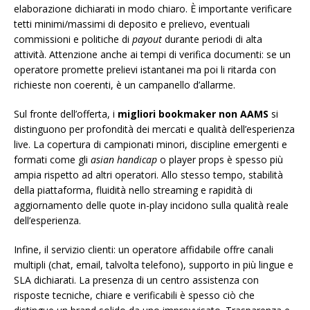
elaborazione dichiarati in modo chiaro. È importante verificare
tetti minimi/massimi di deposito e prelievo, eventuali
commissioni e politiche di
payout
durante periodi di alta
attività. Attenzione anche ai tempi di verifica documenti: se un
operatore promette prelievi istantanei ma poi li ritarda con
richieste non coerenti, è un campanello d’allarme.
Sul fronte dell’offerta, i
migliori bookmaker non AAMS
si
distinguono per profondità dei mercati e qualità dell’esperienza
live. La copertura di campionati minori, discipline emergenti e
formati come gli
asian handicap
o player props è spesso più
ampia rispetto ad altri operatori. Allo stesso tempo, stabilità
della piattaforma, fluidità nello streaming e rapidità di
aggiornamento delle quote in-play incidono sulla qualità reale
dell’esperienza.
Infine, il servizio clienti: un operatore affidabile offre canali
multipli (chat, email, talvolta telefono), supporto in più lingue e
SLA dichiarati. La presenza di un centro assistenza con
risposte tecniche, chiare e verificabili è spesso ciò che