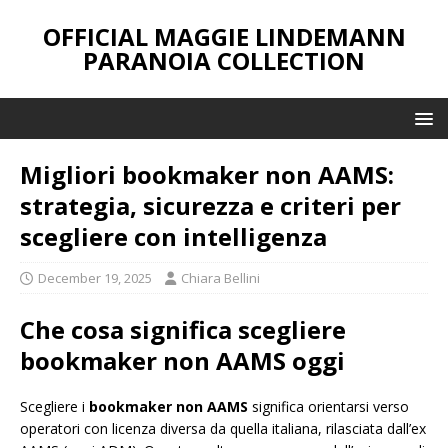
OFFICIAL MAGGIE LINDEMANN
PARANOIA COLLECTION
Migliori bookmaker non AAMS:
strategia, sicurezza e criteri per
scegliere con intelligenza
December 19, 2025
Chiara Bellini
Che cosa significa scegliere
bookmaker non AAMS oggi
Scegliere i
bookmaker non AAMS
significa orientarsi verso
operatori con licenza diversa da quella italiana, rilasciata dall’ex