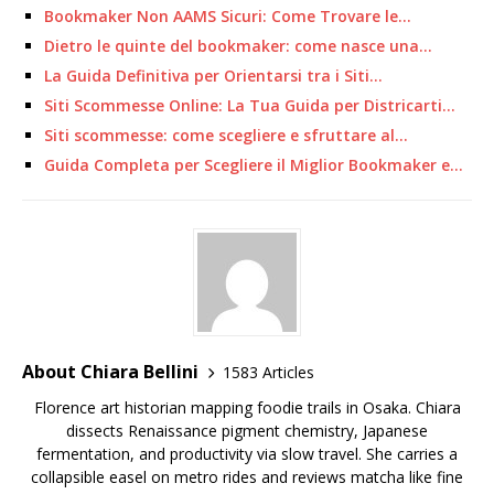
Bookmaker Non AAMS Sicuri: Come Trovare le…
Dietro le quinte del bookmaker: come nasce una…
La Guida Definitiva per Orientarsi tra i Siti…
Siti Scommesse Online: La Tua Guida per Districarti…
Siti scommesse: come scegliere e sfruttare al…
Guida Completa per Scegliere il Miglior Bookmaker e…
About Chiara Bellini
1583 Articles
Florence art historian mapping foodie trails in Osaka. Chiara
dissects Renaissance pigment chemistry, Japanese
fermentation, and productivity via slow travel. She carries a
collapsible easel on metro rides and reviews matcha like fine