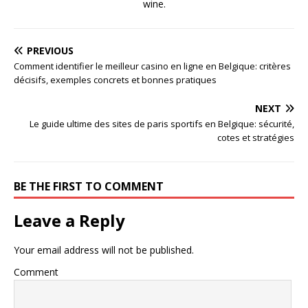
wine.
PREVIOUS
Comment identifier le meilleur casino en ligne en Belgique: critères
décisifs, exemples concrets et bonnes pratiques
NEXT
Le guide ultime des sites de paris sportifs en Belgique: sécurité,
cotes et stratégies
BE THE FIRST TO COMMENT
Leave a Reply
Your email address will not be published.
Comment