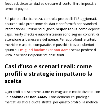
feedback circostanziati su chiusure di conto, limiti imposti, e
tempi di payout.
Sul piano della sicurezza, controlla protocolli TLS aggiornati,
politiche sulla protezione dei dati e conformità con standard
internazionali. Strumenti di gioco
responsabile
come deposit
caps, reality checks e auto-limitazioni sono segnali concreti di
attenzione al benessere dell’utente. Per approfondire criteri,
metriche e aspetti comparativi, è possibile trovare ulteriori
spunti sui
migliori bookmaker non aams
senza perdere di
vista la verifica indipendente delle fonti.
Casi d’uso e scenari reali: come
profili e strategie impattano la
scelta
Ogni profilo di scommettitore interagisce in modo diverso con
un
bookmaker non AAMS
. Consideriamo chi privilegia
mercati asiatici e quote strette: per questo profilo, la metrica