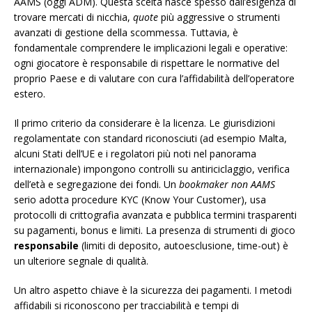
AAMS (oggi ADM). Questa scelta nasce spesso dall’esigenza di
trovare mercati di nicchia,
quote
più aggressive o strumenti
avanzati di gestione della scommessa. Tuttavia, è
fondamentale comprendere le implicazioni legali e operative:
ogni giocatore è responsabile di rispettare le normative del
proprio Paese e di valutare con cura l’affidabilità dell’operatore
estero.
Il primo criterio da considerare è la licenza. Le giurisdizioni
regolamentate con standard riconosciuti (ad esempio Malta,
alcuni Stati dell’UE e i regolatori più noti nel panorama
internazionale) impongono controlli su antiriciclaggio, verifica
dell’età e segregazione dei fondi. Un
bookmaker non AAMS
serio adotta procedure KYC (Know Your Customer), usa
protocolli di crittografia avanzata e pubblica termini trasparenti
su pagamenti, bonus e limiti. La presenza di strumenti di gioco
responsabile
(limiti di deposito, autoesclusione, time-out) è
un ulteriore segnale di qualità.
Un altro aspetto chiave è la sicurezza dei pagamenti. I metodi
affidabili si riconoscono per tracciabilità e tempi di