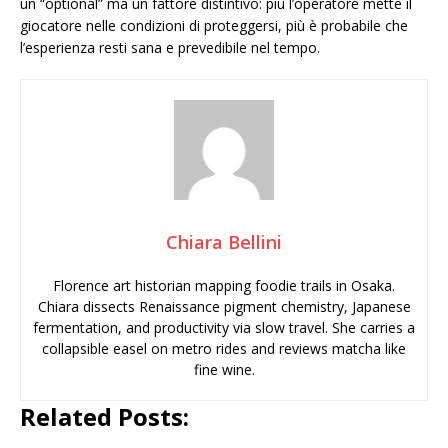
un “optional” ma un fattore distintivo: più l’operatore mette il
giocatore nelle condizioni di proteggersi, più è probabile che
l’esperienza resti sana e prevedibile nel tempo.
Chiara Bellini
Florence art historian mapping foodie trails in Osaka.
Chiara dissects Renaissance pigment chemistry, Japanese
fermentation, and productivity via slow travel. She carries a
collapsible easel on metro rides and reviews matcha like
fine wine.
Related Posts: