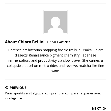
About Chiara Bellini
1583 Articles
Florence art historian mapping foodie trails in Osaka. Chiara
dissects Renaissance pigment chemistry, Japanese
fermentation, and productivity via slow travel. She carries a
collapsible easel on metro rides and reviews matcha like fine
wine.
PREVIOUS
Paris sportifs en Belgique: comprendre, comparer et parier avec
intelligence
NEXT