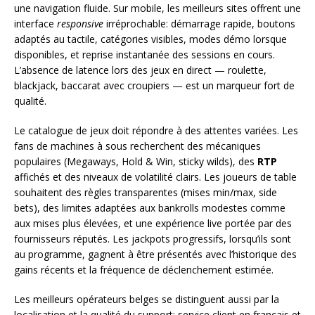
une navigation fluide. Sur mobile, les meilleurs sites offrent une
interface
responsive
irréprochable: démarrage rapide, boutons
adaptés au tactile, catégories visibles, modes démo lorsque
disponibles, et reprise instantanée des sessions en cours.
L’absence de latence lors des jeux en direct — roulette,
blackjack, baccarat avec croupiers — est un marqueur fort de
qualité.
Le catalogue de jeux doit répondre à des attentes variées. Les
fans de machines à sous recherchent des mécaniques
populaires (Megaways, Hold & Win, sticky wilds), des
RTP
affichés et des niveaux de volatilité clairs. Les joueurs de table
souhaitent des règles transparentes (mises min/max, side
bets), des limites adaptées aux bankrolls modestes comme
aux mises plus élevées, et une expérience live portée par des
fournisseurs réputés. Les jackpots progressifs, lorsqu’ils sont
au programme, gagnent à être présentés avec l’historique des
gains récents et la fréquence de déclenchement estimée.
Les meilleurs opérateurs belges se distinguent aussi par la
localisation et la qualité du support: service client en français et