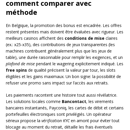
comment comparer avec
méthode
En Belgique, la promotion des bonus est encadrée. Les offres
restent présentes mais doivent être évaluées avec rigueur. Les
meilleurs casinos affichent des
conditions de mise
claires
(ex.: x25-x35), des contributions de jeux transparentes (les
machines contribuent généralement plus que les jeux de
table), une durée raisonnable pour remplir les exigences, et un
plafond de mise
pendant le wagering explicitement indiqué. Les
free spins
de qualité précisent la valeur par tour, les slots
éligibles et les gains maximaux. Un bon signe: la possibilité de
refuser une promo sans impact sur l’accès aux retraits.
Les paiements racontent une histoire tout aussi révélatrice.
Les solutions locales comme
Bancontact
, les virements
bancaires instantanés, Payconiq, les cartes de débit et certains
portefeuilles électroniques sont privilégiés. Un opérateur
sérieux propose la
vérification KYC
en amont pour éviter tout
blocage au moment du retrait, détaille les frais éventuels