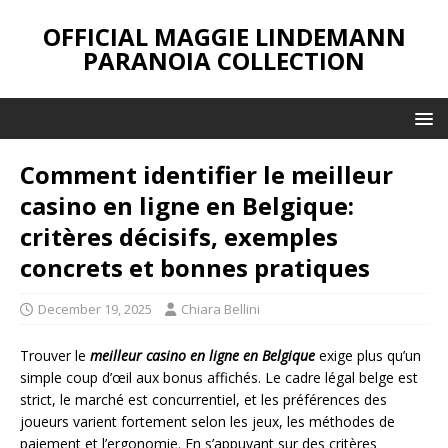
OFFICIAL MAGGIE LINDEMANN
PARANOIA COLLECTION
Comment identifier le meilleur
casino en ligne en Belgique:
critères décisifs, exemples
concrets et bonnes pratiques
December 19, 2025
Chiara Bellini
Trouver le
meilleur casino en ligne en Belgique
exige plus qu’un
simple coup d’œil aux bonus affichés. Le cadre légal belge est
strict, le marché est concurrentiel, et les préférences des
joueurs varient fortement selon les jeux, les méthodes de
paiement et l’ergonomie. En s’appuyant sur des critères