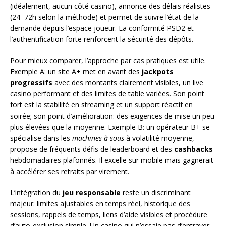
(idéalement, aucun côté casino), annonce des délais réalistes
(24–72h selon la méthode) et permet de suivre l’état de la
demande depuis l’espace joueur. La conformité PSD2 et
l’authentification forte renforcent la sécurité des dépôts.
Pour mieux comparer, l’approche par cas pratiques est utile.
Exemple A: un site A+ met en avant des
jackpots
progressifs
avec des montants clairement visibles, un live
casino performant et des limites de table variées. Son point
fort est la stabilité en streaming et un support réactif en
soirée; son point d’amélioration: des exigences de mise un peu
plus élevées que la moyenne. Exemple B: un opérateur B+ se
spécialise dans les
machines à sous
à volatilité moyenne,
propose de fréquents défis de leaderboard et des
cashbacks
hebdomadaires plafonnés. Il excelle sur mobile mais gagnerait
à accélérer ses retraits par virement.
L’intégration du
jeu responsable
reste un discriminant
majeur: limites ajustables en temps réel, historique des
sessions, rappels de temps, liens d’aide visibles et procédure
d’auto-exclusion simple. Un casino qui n’essaie pas d’entraver