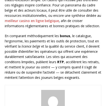
ces réglages inspire confiance. Pour un panorama du cadre
belge et des acteurs locaux, il peut être utile de consulter des
ressources institutionnelles, ou encore une synthèse dédiée au
meilleur casino en ligne belgique
, afin de croiser
informations réglementaires et bonnes pratiques de sélection.
En comparant méthodiquement les
bonus
, le catalogue,
l’ergonomie, les paiements et les outils de protection, tout en
vérifiant la
licence belge
et la qualité du service client, il devient
possible d’identifier les opérateurs qui offrent une expérience
durablement satisfaisante. Les sites qui assument des
conditions limpides, publient leurs
RTP
, accélèrent les retraits,
et mettent le
joueur au centre
— y compris quand il s’agit de
réduire ou de suspendre l’activité — se détachent clairement et
méritent l’attention des joueurs belges exigeants.