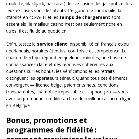
(roulette, blackjack, baccarat), le live casino, les jackpots et les
jeux exclusifs sont des atouts. L’ergonomie sur mobile, la
stabilité en 4G/Wi‑Fi et les
temps de chargement
sont
essentiels : le meilleur casino n’est pas seulement riche en
titres, il est fluide au quotidien.
Enfin, testez le
service client
: disponibilité en français et/ou
néerlandais, horaires étendus, courtoisie et compétence. Le
chat en direct qui répond en quelques minutes, une base de
connaissances claire et des réponses cohérentes aux
questions sur les bonus, les vérifications et les retraits
distinguent les opérateurs sérieux. Quand tous ces éléments
convergent — licence belge, paiements nets, conditions
transparentes, UX mobile impeccable et support pro — vous
avez un prétendant crédible au titre de meilleur casino en ligne
en Belgique.
Bonus, promotions et
programmes de fidélité :