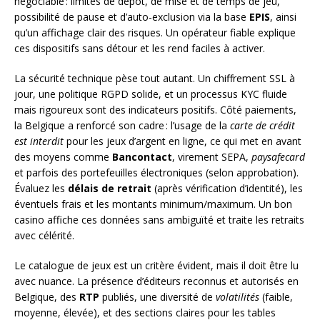
négociable : limites de dépôt, de mise et de temps de jeu,
possibilité de pause et d’auto-exclusion via la base
EPIS
, ainsi
qu’un affichage clair des risques. Un opérateur fiable explique
ces dispositifs sans détour et les rend faciles à activer.
La sécurité technique pèse tout autant. Un chiffrement SSL à
jour, une politique RGPD solide, et un processus KYC fluide
mais rigoureux sont des indicateurs positifs. Côté paiements,
la Belgique a renforcé son cadre : l’usage de la
carte de crédit
est interdit
pour les jeux d’argent en ligne, ce qui met en avant
des moyens comme
Bancontact
, virement SEPA,
paysafecard
et parfois des portefeuilles électroniques (selon approbation).
Évaluez les
délais de retrait
(après vérification d’identité), les
éventuels frais et les montants minimum/maximum. Un bon
casino affiche ces données sans ambiguïté et traite les retraits
avec célérité.
Le catalogue de jeux est un critère évident, mais il doit être lu
avec nuance. La présence d’éditeurs reconnus et autorisés en
Belgique, des
RTP
publiés, une diversité de
volatilités
(faible,
moyenne, élevée), et des sections claires pour les tables