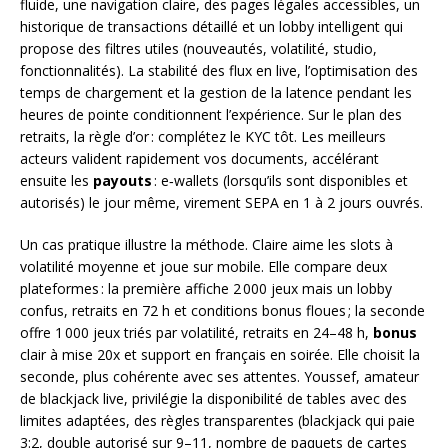
fluide, une navigation claire, des pages légales accessibles, un
historique de transactions détaillé et un lobby intelligent qui
propose des filtres utiles (nouveautés, volatilité, studio,
fonctionnalités). La stabilité des flux en live, l’optimisation des
temps de chargement et la gestion de la latence pendant les
heures de pointe conditionnent l’expérience. Sur le plan des
retraits, la règle d’or : complétez le KYC tôt. Les meilleurs
acteurs valident rapidement vos documents, accélérant
ensuite les
payouts
: e‑wallets (lorsqu’ils sont disponibles et
autorisés) le jour même, virement SEPA en 1 à 2 jours ouvrés.
Un cas pratique illustre la méthode. Claire aime les slots à
volatilité moyenne et joue sur mobile. Elle compare deux
plateformes : la première affiche 2 000 jeux mais un lobby
confus, retraits en 72 h et conditions bonus floues ; la seconde
offre 1 000 jeux triés par volatilité, retraits en 24–48 h,
bonus
clair à mise 20x et support en français en soirée. Elle choisit la
seconde, plus cohérente avec ses attentes. Youssef, amateur
de blackjack live, privilégie la disponibilité de tables avec des
limites adaptées, des règles transparentes (blackjack qui paie
3:2, double autorisé sur 9–11, nombre de paquets de cartes