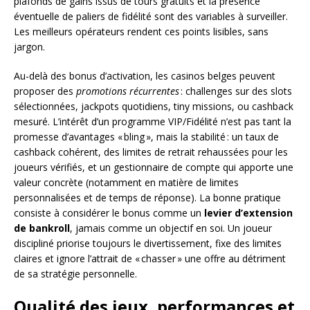
plafonds de gains issus de tours gratuits et la présence
éventuelle de paliers de fidélité sont des variables à surveiller.
Les meilleurs opérateurs rendent ces points lisibles, sans
jargon.
Au-delà des bonus d’activation, les casinos belges peuvent
proposer des
promotions récurrentes
: challenges sur des slots
sélectionnées, jackpots quotidiens, tiny missions, ou cashback
mesuré. L’intérêt d’un programme VIP/Fidélité n’est pas tant la
promesse d’avantages « bling », mais la stabilité : un taux de
cashback cohérent, des limites de retrait rehaussées pour les
joueurs vérifiés, et un gestionnaire de compte qui apporte une
valeur concrète (notamment en matière de limites
personnalisées et de temps de réponse). La bonne pratique
consiste à considérer le bonus comme un
levier d’extension
de bankroll
, jamais comme un objectif en soi. Un joueur
discipliné priorise toujours le divertissement, fixe des limites
claires et ignore l’attrait de « chasser » une offre au détriment
de sa stratégie personnelle.
Qualité des jeux, performances et