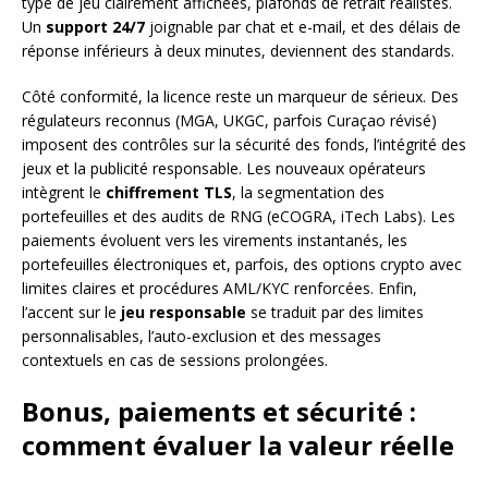
type de jeu clairement affichées, plafonds de retrait réalistes.
Un
support 24/7
joignable par chat et e-mail, et des délais de
réponse inférieurs à deux minutes, deviennent des standards.
Côté conformité, la licence reste un marqueur de sérieux. Des
régulateurs reconnus (MGA, UKGC, parfois Curaçao révisé)
imposent des contrôles sur la sécurité des fonds, l’intégrité des
jeux et la publicité responsable. Les nouveaux opérateurs
intègrent le
chiffrement TLS
, la segmentation des
portefeuilles et des audits de RNG (eCOGRA, iTech Labs). Les
paiements évoluent vers les virements instantanés, les
portefeuilles électroniques et, parfois, des options crypto avec
limites claires et procédures AML/KYC renforcées. Enfin,
l’accent sur le
jeu responsable
se traduit par des limites
personnalisables, l’auto-exclusion et des messages
contextuels en cas de sessions prolongées.
Bonus, paiements et sécurité :
comment évaluer la valeur réelle