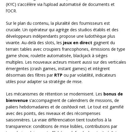
(KYC) s’accélère via l’upload automatisé de documents et
l’OCR.
Sur le plan du contenu, la pluralité des fournisseurs est
cruciale. Un opérateur qui agrège des studios établis et des
développeurs indépendants propose une ludothèque plus
vivante. Au-delà des slots, les
jeux en direct
gagnent du
terrain: tables avec croupiers francophones, émissions de type
game show, roulette automatisée, blackjack à sièges
multiples. Les nouveaux acteurs misent aussi sur des verticales
émergentes (crash games, instant games) et intègrent
désormais des filtres par
RTP
ou par volatilité, indicateurs
utiles pour adapter sa stratégie de mise.
Les mécanismes de rétention se modernisent. Les
bonus de
bienvenue
s’accompagnent de calendriers de missions, de
paliers hebdomadaires et de
cashback
net. Le tout est gamifié
avec des points, des niveaux et des récompenses
saisonnières. La vraie différenciation tient toutefois à la
transparence: conditions de mise lisibles, contributions par