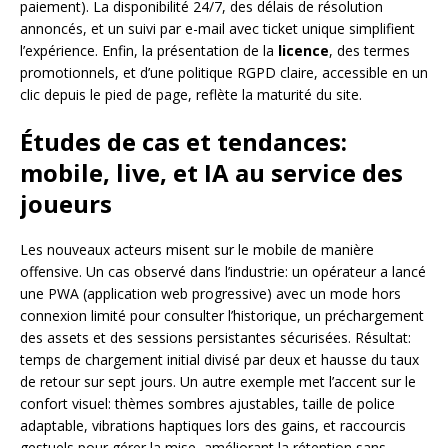
paiement). La disponibilité 24/7, des délais de résolution
annoncés, et un suivi par e-mail avec ticket unique simplifient
l’expérience. Enfin, la présentation de la
licence
, des termes
promotionnels, et d’une politique RGPD claire, accessible en un
clic depuis le pied de page, reflète la maturité du site.
Études de cas et tendances:
mobile, live, et IA au service des
joueurs
Les nouveaux acteurs misent sur le mobile de manière
offensive. Un cas observé dans l’industrie: un opérateur a lancé
une PWA (application web progressive) avec un mode hors
connexion limité pour consulter l’historique, un préchargement
des assets et des sessions persistantes sécurisées. Résultat:
temps de chargement initial divisé par deux et hausse du taux
de retour sur sept jours. Un autre exemple met l’accent sur le
confort visuel: thèmes sombres ajustables, taille de police
adaptable, vibrations haptiques lors des gains, et raccourcis
gestuels pour gérer la mise, améliorant la rétention sans