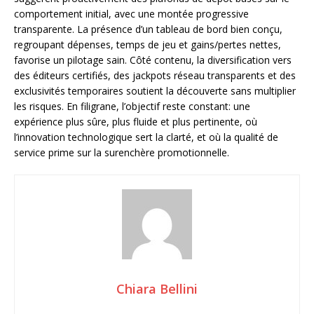
comportement initial, avec une montée progressive
transparente. La présence d’un tableau de bord bien conçu,
regroupant dépenses, temps de jeu et gains/pertes nettes,
favorise un pilotage sain. Côté contenu, la diversification vers
des éditeurs certifiés, des jackpots réseau transparents et des
exclusivités temporaires soutient la découverte sans multiplier
les risques. En filigrane, l’objectif reste constant: une
expérience plus sûre, plus fluide et plus pertinente, où
l’innovation technologique sert la clarté, et où la qualité de
service prime sur la surenchère promotionnelle.
Chiara Bellini