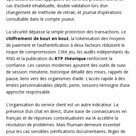
cas d’activité inhabituelle, double validation lors d’un
changement de méthode de retrait, et journal d’opérations
consultable dans le compte joueur.
La sécurité dépasse la simple protection des transactions. Le
chiffrement de bout en bout
, la tokenisation des moyens
de paiement et l’authentification à deux facteurs réduisent le
risque de compromission. Côté jeu, les audits indépendants du
RNG et la publication du
RTP théorique
renforcent la
confiance. Les casinos modernes ajoutent des outils de suivi
de session: minuterie, historique détaillé des mises, rappels de
pause, liens vers des organismes d’aide. L’accès rapide à des
limites personnalisables (dépôt, perte, session) témoigne d’une
approche responsable.
L’organisation du service client est un autre indicateur. La
présence d’un chat en direct, d’une base de connaissances en
français et de réponses contextualisées via IA accélère la
résolution de problèmes. Mais l’humain demeure essentiel
pour les cas sensibles (vérifications documentaires, litiges de