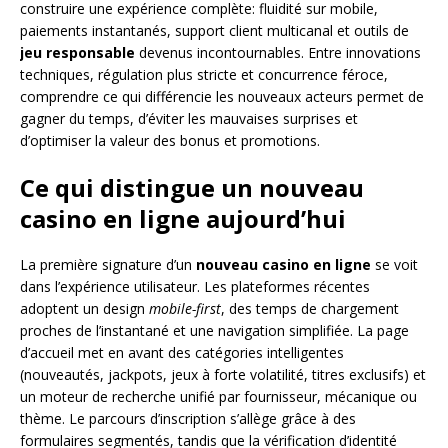
construire une expérience complète: fluidité sur mobile,
paiements instantanés, support client multicanal et outils de
jeu responsable
devenus incontournables. Entre innovations
techniques, régulation plus stricte et concurrence féroce,
comprendre ce qui différencie les nouveaux acteurs permet de
gagner du temps, d’éviter les mauvaises surprises et
d’optimiser la valeur des bonus et promotions.
Ce qui distingue un nouveau
casino en ligne aujourd’hui
La première signature d’un
nouveau casino en ligne
se voit
dans l’expérience utilisateur. Les plateformes récentes
adoptent un design
mobile-first
, des temps de chargement
proches de l’instantané et une navigation simplifiée. La page
d’accueil met en avant des catégories intelligentes
(nouveautés, jackpots, jeux à forte volatilité, titres exclusifs) et
un moteur de recherche unifié par fournisseur, mécanique ou
thème. Le parcours d’inscription s’allège grâce à des
formulaires segmentés, tandis que la vérification d’identité