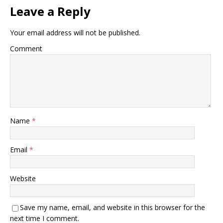
Leave a Reply
Your email address will not be published.
Comment
Name
*
Email
*
Website
Save my name, email, and website in this browser for the
next time I comment.