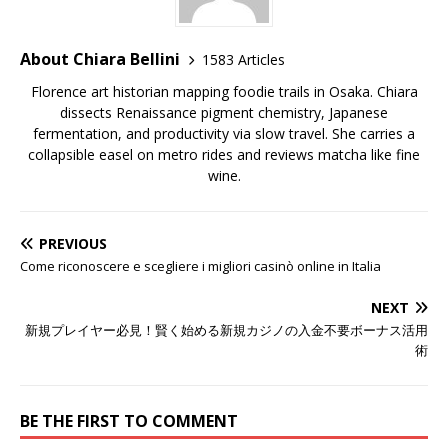
About Chiara Bellini
1583 Articles
Florence art historian mapping foodie trails in Osaka. Chiara
dissects Renaissance pigment chemistry, Japanese
fermentation, and productivity via slow travel. She carries a
collapsible easel on metro rides and reviews matcha like fine
wine.
PREVIOUS
Come riconoscere e scegliere i migliori casinò online in Italia
NEXT
新規プレイヤー必見！賢く始める新規カジノの入金不要ボーナス活用
術
BE THE FIRST TO COMMENT