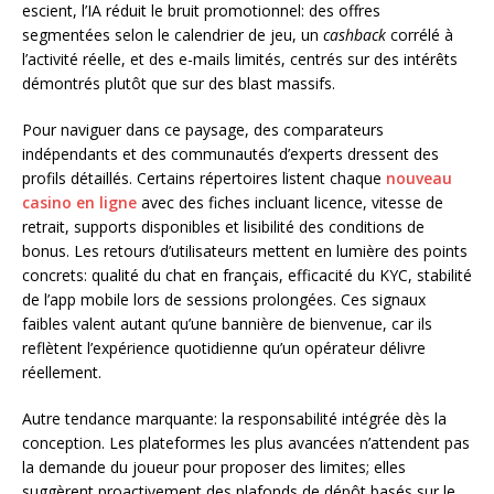
escient, l’IA réduit le bruit promotionnel: des offres
segmentées selon le calendrier de jeu, un
cashback
corrélé à
l’activité réelle, et des e-mails limités, centrés sur des intérêts
démontrés plutôt que sur des blast massifs.
Pour naviguer dans ce paysage, des comparateurs
indépendants et des communautés d’experts dressent des
profils détaillés. Certains répertoires listent chaque
nouveau
casino en ligne
avec des fiches incluant licence, vitesse de
retrait, supports disponibles et lisibilité des conditions de
bonus. Les retours d’utilisateurs mettent en lumière des points
concrets: qualité du chat en français, efficacité du KYC, stabilité
de l’app mobile lors de sessions prolongées. Ces signaux
faibles valent autant qu’une bannière de bienvenue, car ils
reflètent l’expérience quotidienne qu’un opérateur délivre
réellement.
Autre tendance marquante: la responsabilité intégrée dès la
conception. Les plateformes les plus avancées n’attendent pas
la demande du joueur pour proposer des limites; elles
suggèrent proactivement des plafonds de dépôt basés sur le