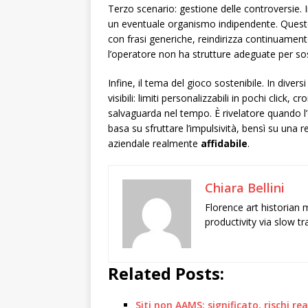
Terzo scenario: gestione delle controversie. 
un eventuale organismo indipendente. Questo 
con frasi generiche, reindirizza continuamente 
l’operatore non ha strutture adeguate per so
Infine, il tema del gioco sostenibile. In divers
visibili: limiti personalizzabili in pochi cli
salvaguarda nel tempo. È rivelatore quando l’op
basa su sfruttare l’impulsività, bensì su una 
aziendale realmente
affidabile
.
Chiara Bellini
Florence art historian
productivity via slow t
Related Posts:
Siti non AAMS: significato, rischi re