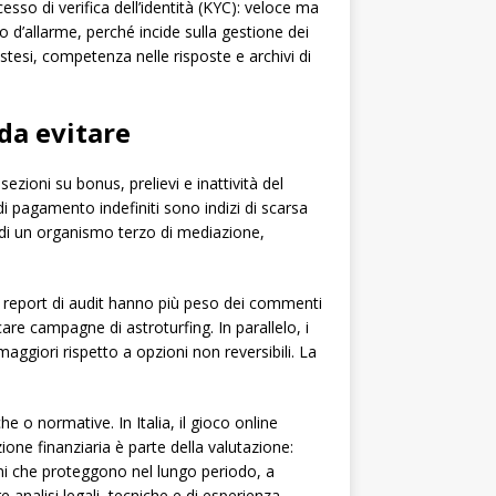
sso di verifica dell’identità (KYC): veloce ma
o d’allarme, perché incide sulla gestione dei
 estesi, competenza nelle risposte e archivi di
 da evitare
ezioni su bonus, prelievi e inattività del
di pagamento indefiniti sono indizi di scarsa
a di un organismo terzo di mediazione,
 e report di audit hanno più peso dei commenti
are campagne di astroturfing. In parallelo, i
ggiori rispetto a opzioni non reversibili. La
e o normative. In Italia, il gioco online
zione finanziaria è parte della valutazione:
udini che proteggono nel lungo periodo, a
re analisi legali, tecniche e di esperienza