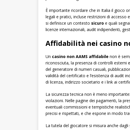
È importante ricordare che in Italia il gioco
legali e pratici, incluse restrizioni di access
si definisce un contesto
sicuro
e quali segnal
licenze internazionali, audit indipendenti, ges
Affidabilità nei casino 
Un
casino non AAMS affidabile
non è sempl
riconosciuta, la presenza di controlli esterni e
del generatore di numeri casuali, pubblicazione
validità del certificato e l’esistenza di audit
di licenza, indirizzo societario e i link ai certifi
La sicurezza tecnica non è meno importante: cer
violazioni. Nelle pagine dei pagamenti, la pre
eventuali commissioni e tempistiche realistich
precisi e rispettati, e che espone in modo tr
La tutela del giocatore si misura anche dagli