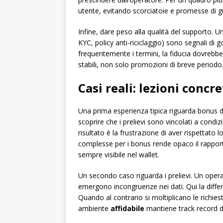
utente, evitando scorciatoie e promesse di gu
Infine, dare peso alla qualità del supporto. 
KYC, policy anti-riciclaggio) sono segnali di 
frequentemente i termini, la fiducia dovrebb
stabili, non solo promozioni di breve periodo
Casi reali: lezioni conc
Una prima esperienza tipica riguarda bonus di 
scoprire che i prelievi sono vincolati a condi
risultato è la frustrazione di aver rispettato l
complesse per i bonus rende opaco il rapporto
sempre visibile nel wallet.
Un secondo caso riguarda i prelievi. Un ope
emergono incongruenze nei dati. Qui la differe
Quando al contrario si moltiplicano le richies
ambiente
affidabile
mantiene track record de