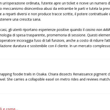
In un’operazione ordinata, l’utente apre un ticket e riceve un numero d
meccanismo disincentiva abusi da entrambe le parti e tutela la preve
a reparti diversi e non produce tracce scritte, il potere contrattuale d
stenere una crescita sana.
i casi, gli utenti riportano esperienze positive quando il
casino non AAM
ck, cronologia di spesa trasparente, promemoria di sessione. Questi elem
eratore incoraggia l’uso di tali funzioni, anche a costo di ridurre l’atti
relazione duratura e sostenibile con il cliente. In un mercato complesso
 mapping foodie trails in Osaka. Chiara dissects Renaissance pigment 
ravel. She carries a collapsible easel on metro rides and reviews matcha
ali e come…