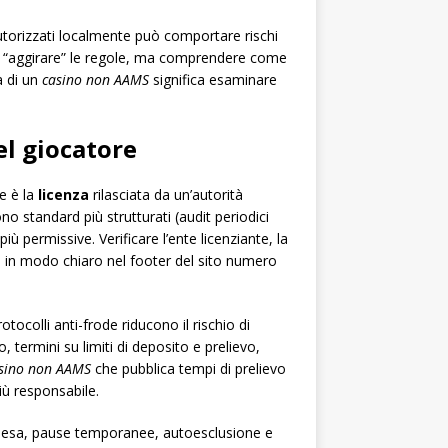
autorizzati localmente può comportare rischi
non è “aggirare” le regole, ma comprendere come
à di un
casino non AAMS
significa esaminare
el giocatore
e è la
licenza
rilasciata da un’autorità
ono standard più strutturati (audit periodici
iù permissive. Verificare l’ente licenziante, la
in modo chiaro nel footer del sito numero
tocolli anti-frode riducono il rischio di
 termini su limiti di deposito e prelievo,
sino non AAMS
che pubblica tempi di prelievo
iù responsabile.
 spesa, pause temporanee, autoesclusione e