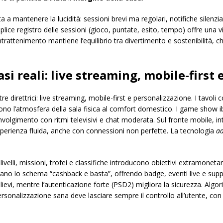
 a mantenere la lucidità: sessioni brevi ma regolari, notifiche silenz
ice registro delle sessioni (gioco, puntate, esito, tempo) offre una vis
’intrattenimento mantiene l’equilibrio tra divertimento e sostenibilità, 
i reali: live streaming, mobile-first 
re direttrici: live streaming, mobile-first e personalizzazione. I tavoli
cono l’atmosfera della sala fisica al comfort domestico. I game show ib
nvolgimento con ritmi televisivi e chat moderata. Sul fronte mobile, in
esperienza fluida, anche con connessioni non perfette. La tecnologia
ad
livelli, missioni, trofei e classifiche introducono obiettivi extramoneta
o lo schema “cashback e basta”, offrendo badge, eventi live e suppor
relievi, mentre l’autenticazione forte (PSD2) migliora la sicurezza. Al
rsonalizzazione sana deve lasciare sempre il controllo all’utente, con o