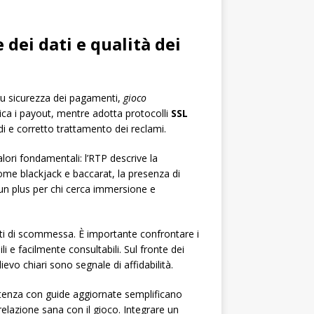
 dei dati e qualità dei
 su sicurezza dei pagamenti,
gioco
lica i payout, mentre adotta protocolli
SSL
ndi e corretto trattamento dei reclami.
alori fondamentali: l’RTP descrive la
i come blackjack e baccarat, la presenza di
 è un plus per chi cerca immersione e
iti di scommessa. È importante confrontare i
i e facilmente consultabili. Sul fronte dei
lievo chiari sono segnale di affidabilità.
sistenza con guide aggiornate semplificano
elazione sana con il gioco. Integrare un