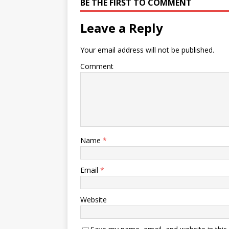
BE THE FIRST TO COMMENT
Leave a Reply
Your email address will not be published.
Comment
Name
*
Email
*
Website