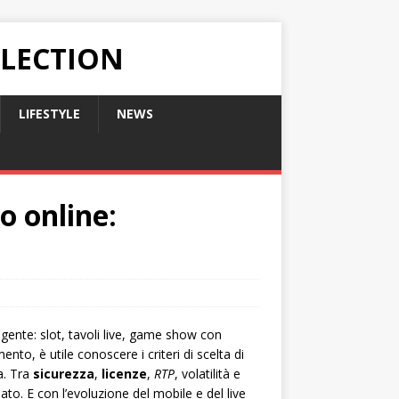
LLECTION
LIFESTYLE
NEWS
o online:
gente: slot, tavoli live, game show con
to, è utile conoscere i criteri di scelta di
a. Tra
sicurezza
,
licenze
,
RTP
, volatilità e
to. E con l’evoluzione del mobile e del live