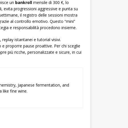
inisce un
bankroll
mensile di 300 €, lo
ili, evita progressioni aggressive e punta su
ettimane, il registro delle sessioni mostra
razie al controllo emotivo. Questo “mini”
rategia e responsabilità procedono insieme.
 replay istantanei e tutorial visivi.
io e proporre pause proattive. Per chi sceglie
 più ricche, personalizzate e sicure, in cui
chemistry, Japanese fermentation, and
 like fine wine.