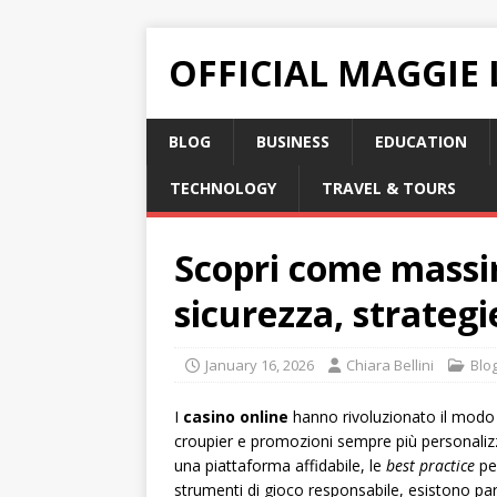
OFFICIAL MAGGIE
BLOG
BUSINESS
EDUCATION
TECHNOLOGY
TRAVEL & TOURS
Scopri come massim
sicurezza, strateg
January 16, 2026
Chiara Bellini
Blo
I
casino online
hanno rivoluzionato il modo 
croupier e promozioni sempre più personalizzat
una piattaforma affidabile, le
best practice
per
strumenti di gioco responsabile, esistono para