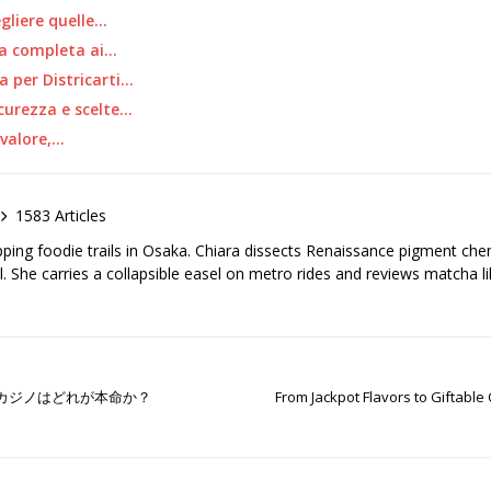
egliere quelle…
ida completa ai…
a per Districarti…
icurezza e scelte…
 valore,…
1583 Articles
pping foodie trails in Osaka. Chiara dissects Renaissance pigment ch
el. She carries a collapsible easel on metro rides and reviews matcha li
カジノはどれが本命か？
From Jackpot Flavors to Giftable