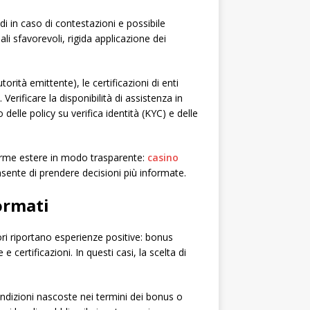
di in caso di contestazioni e possibile
li sfavorevoli, rigida applicazione dei
orità emittente), le certificazioni di enti
erificare la disponibilità di assistenza in
delle policy su verifica identità (KYC) e delle
forme estere in modo trasparente:
casino
onsente di prendere decisioni più informate.
formati
ori riportano esperienze positive: bonus
certificazioni. In questi casi, la scelta di
ondizioni nascoste nei termini dei bonus o