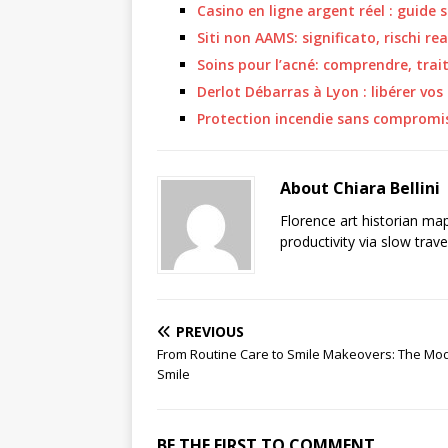
Casino en ligne argent réel : guide
Siti non AAMS: significato, rischi re
Soins pour l’acné: comprendre, trai
Derlot Débarras à Lyon : libérer vo
Protection incendie sans compromis
About Chiara Bellini
Florence art historian ma
productivity via slow trav
PREVIOUS
From Routine Care to Smile Makeovers: The Mod
Smile
BE THE FIRST TO COMMENT