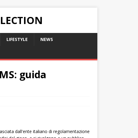
LLECTION
LIFESTYLE
NEWS
AMS: guida
asciata dall'ente italiano di regolamentazione