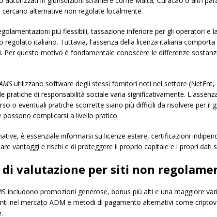
utorizzati in giurisdizioni straniere come Malta, Curacao o altri para
he cercano alternative non regolate localmente.
golamentazioni più flessibili, tassazione inferiore per gli operatori e la
egolato italiano. Tuttavia, l'assenza della licenza italiana comporta i
. Per questo motivo è fondamentale conoscere le differenze sostanziali
AAMS
utilizzano software degli stessi fornitori noti nel settore (NetEnt
le pratiche di responsabilità sociale varia significativamente. L'assen
o o eventuali pratiche scorrette siano più difficili da risolvere per il g
ite possono complicarsi a livello pratico.
tive, è essenziale informarsi su licenze estere, certificazioni indipende
 vantaggi e rischi e di proteggere il proprio capitale e i propri dati se
i di valutazione per siti non regolame
MS includono promozioni generose, bonus più alti e una maggiore vari
resenti nel mercato ADM e metodi di pagamento alternativi come criptov
.