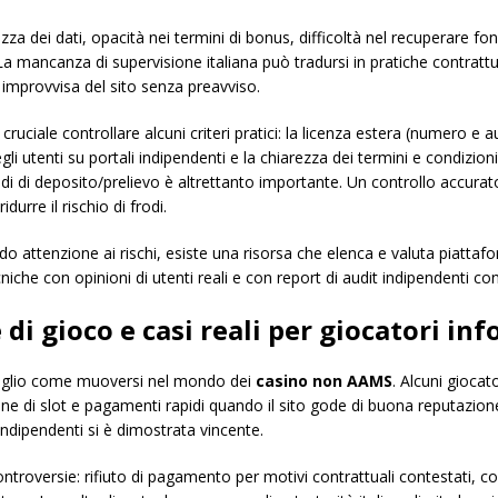
zza dei dati, opacità nei termini di bonus, difficoltà nel recuperare fon
La mancanza di supervisione italiana può tradursi in pratiche contrattua
 improvvisa del sito senza preavviso.
ruciale controllare alcuni criteri pratici: la licenza estera (numero e aut
tenti su portali indipendenti e la chiarezza dei termini e condizioni. V
di di deposito/prelievo è altrettanto importante. Un controllo accurato 
durre il rischio di frodi.
do attenzione ai rischi, esiste una risorsa che elenca e valuta piatta
cniche con opinioni di utenti reali e con report di audit indipendenti c
 di gioco e casi reali per giocatori in
meglio come muoversi nel mondo dei
casino non AAMS
. Alcuni giocat
e di slot e pagamenti rapidi quando il sito gode di buona reputazione e 
indipendenti si è dimostrata vincente.
ontroversie: rifiuto di pagamento per motivi contrattuali contestati, c