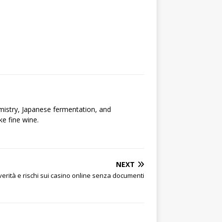
emistry, Japanese fermentation, and
ke fine wine.
NEXT
verità e rischi sui casino online senza documenti