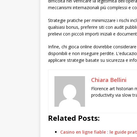
difficoltà nel verificare la legittimità dell'ope
meccanismi internazionali più complessi e co
Strategie pratiche per minimizzare i rischi in
qualsiasi bonus, preferire siti con audit pubbl
prelievi con piccoli importi iniziali e documen
Infine, chi gioca online dovrebbe considerare 
disponibili e non inseguire perdite. L'educaz
applicare strategie basate su sicurezza e in
Chiara Bellini
Florence art historian
productivity via slow t
Related Posts:
Casino en ligne fiable : le guide pr