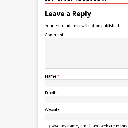
Leave a Reply
Your email address will not be published.
Comment
Name
*
Email
*
Website
Save my name, email, and website in this