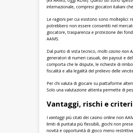
(ex AAMS, oggi ADM). Questi siti sono spesso a
internazionale, compresi giocatori italiani c
Le ragioni per cui esistono sono molteplici: re
potrebbero non essere consentiti nel mercato r
giocatore, trasparenza e protezione dei fondi
AAMS.
Dal punto di vista tecnico, molti
casino non 
generatori di numeri casuali, dei payout e del
comporta che le dispute, le richieste di rimbors
fiscalità e alla legalità del prelievo delle vinc
Per chi valuta di giocare su piattaforme alterna
Solo una valutazione attenta permette di pesare
Vantaggi, rischi e criter
I
vantaggi
più citati dei casino online non AA
limiti di puntata più flessibili, giochi non p
novità e opportunità di gioco meno restrittive