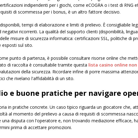
certificazioni indipendenti per i giochi, come eCOGRA o i test di RNG eff
requisiti di scommessa per i bonus, è un altro fattore decisivo.
sponibili, tempi di elaborazione e limiti di prelievo. È consigliabile leg
egativi ricorrenti. La qualità del supporto clienti (disponibilità, lingua
lle misure di sicurezza informatica: certificazioni SSL, politiche di pr
esposti sul sito.
me punto di partenza, è possibile consultare risorse online che met
ato di raccolta è consultabile tramite questa
lista casino online no
utazioni della sicurezza. Ricordare infine di porre massima attenzione 
ci che rivelano l'affidabilità di un sito.
udio e buone pratiche per navigare o
eoria in pratiche concrete. Un caso tipico riguarda un giocatore che, a
coltà al momento del prelievo a causa di requisiti di scommessa nasco
ire una disputa con l'operatore e, non trovando mediazione efficace,
ermini prima di accettare promozioni.