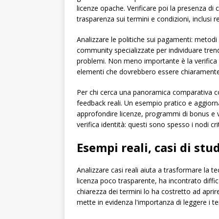
licenze opache. Verificare poi la presenza di 
trasparenza sui termini e condizioni, inclusi 
Analizzare le politiche sui pagamenti: metodi di
community specializzate per individuare trend n
problemi. Non meno importante è la verifica de
elementi che dovrebbero essere chiaramente 
Per chi cerca una panoramica comparativa co
feedback reali. Un esempio pratico e aggiorn
approfondire licenze, programmi di bonus e val
verifica identità: questi sono spesso i nodi criti
Esempi reali, casi di st
Analizzare casi reali aiuta a trasformare la t
licenza poco trasparente, ha incontrato diffi
chiarezza dei termini lo ha costretto ad apr
mette in evidenza l'importanza di leggere i t