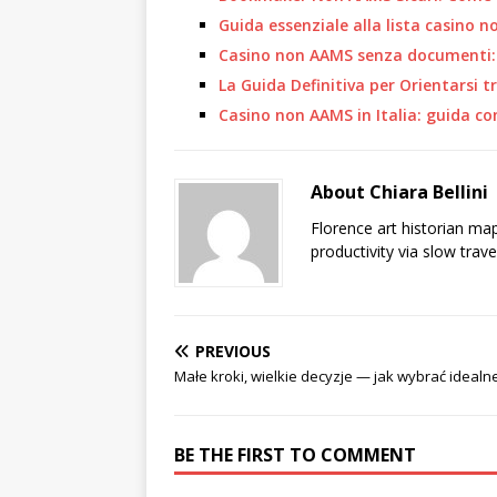
Guida essenziale alla lista casino 
Casino non AAMS senza documenti: 
La Guida Definitiva per Orientarsi tr
Casino non AAMS in Italia: guida c
About Chiara Bellini
Florence art historian ma
productivity via slow trav
PREVIOUS
Małe kroki, wielkie decyzje — jak wybrać idealn
BE THE FIRST TO COMMENT