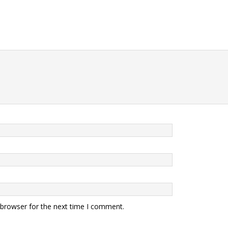
 browser for the next time I comment.