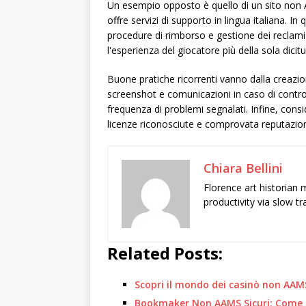
Un esempio opposto è quello di un sito non A
offre servizi di supporto in lingua italiana. 
procedure di rimborso e gestione dei reclami 
l'esperienza del giocatore più della sola dici
Buone pratiche ricorrenti vanno dalla creazione
screenshot e comunicazioni in caso di controv
frequenza di problemi segnalati. Infine, cons
licenze riconosciute e comprovata reputazion
Chiara Bellini
Florence art historian
productivity via slow t
Related Posts:
Scopri il mondo dei casinò non AAM
Bookmaker Non AAMS Sicuri: Come 