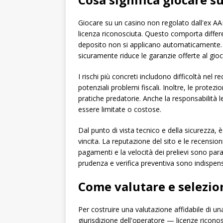
Giocare su un casino non regolato dall'ex AAM
licenza riconosciuta. Questo comporta differen
deposito non si applicano automaticamente
sicuramente riduce le garanzie offerte al gio
I rischi più concreti includono difficoltà nel 
potenziali problemi fiscali. Inoltre, le prot
pratiche predatorie. Anche la responsabilità le
essere limitate o costose.
Dal punto di vista tecnico e della sicurezza, è 
vincita. La reputazione del sito e le recensi
pagamenti e la velocità dei prelievi sono par
prudenza e verifica preventiva sono indispensa
Come valutare e selezio
Per costruire una valutazione affidabile di u
giurisdizione dell'operatore — licenze ricono