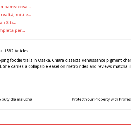
non aams: cosa…
realtà, miti e…
a i Siti…
ompleta per…
1582 Articles
pping foodie trails in Osaka. Chiara dissects Renaissance pigment ch
el. She carries a collapsible easel on metro rides and reviews matcha li
e buty dla malucha
Protect Your Property with Profe