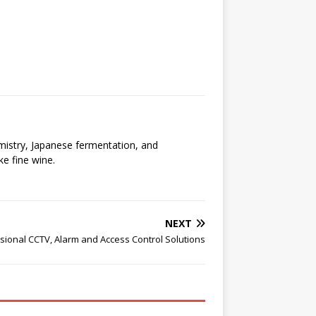
emistry, Japanese fermentation, and
ke fine wine.
NEXT
ssional CCTV, Alarm and Access Control Solutions