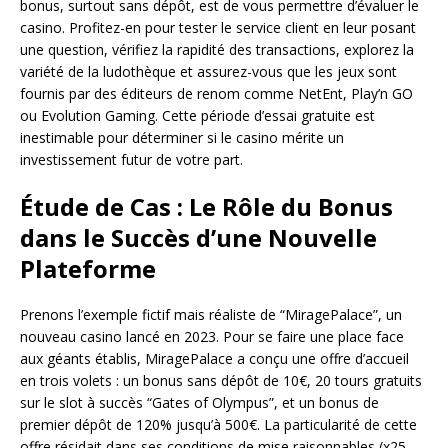
bonus, surtout sans dépôt, est de vous permettre d’évaluer le
casino. Profitez-en pour tester le service client en leur posant
une question, vérifiez la rapidité des transactions, explorez la
variété de la ludothèque et assurez-vous que les jeux sont
fournis par des éditeurs de renom comme NetEnt, Play’n GO
ou Evolution Gaming. Cette période d’essai gratuite est
inestimable pour déterminer si le casino mérite un
investissement futur de votre part.
Étude de Cas : Le Rôle du Bonus
dans le Succès d’une Nouvelle
Plateforme
Prenons l’exemple fictif mais réaliste de “MiragePalace”, un
nouveau casino lancé en 2023. Pour se faire une place face
aux géants établis, MiragePalace a conçu une offre d’accueil
en trois volets : un bonus sans dépôt de 10€, 20 tours gratuits
sur le slot à succès “Gates of Olympus”, et un bonus de
premier dépôt de 120% jusqu’à 500€. La particularité de cette
offre résidait dans ses conditions de mise raisonnables (x25