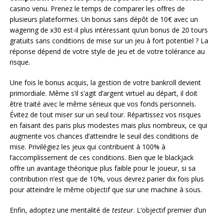
casino venu. Prenez le temps de comparer les offres de
plusieurs plateformes. Un bonus sans dépôt de 10€ avec un
wagering de x30 est-il plus intéressant qu’un bonus de 20 tours
gratuits sans conditions de mise sur un jeu à fort potentiel ? La
réponse dépend de votre style de jeu et de votre tolérance au
risque.
Une fois le bonus acquis, la gestion de votre bankroll devient
primordiale. Même s’il s’agit d’argent virtuel au départ, il doit
être traité avec le même sérieux que vos fonds personnels.
Évitez de tout miser sur un seul tour. Répartissez vos risques
en faisant des paris plus modestes mais plus nombreux, ce qui
augmente vos chances d’atteindre le seuil des conditions de
mise. Privilégiez les jeux qui contribuent à 100% à
l’accomplissement de ces conditions. Bien que le blackjack
offre un avantage théorique plus faible pour le joueur, si sa
contribution n’est que de 10%, vous devrez parier dix fois plus
pour atteindre le même objectif que sur une machine à sous.
Enfin, adoptez une mentalité de
testeur
. L’objectif premier d’un