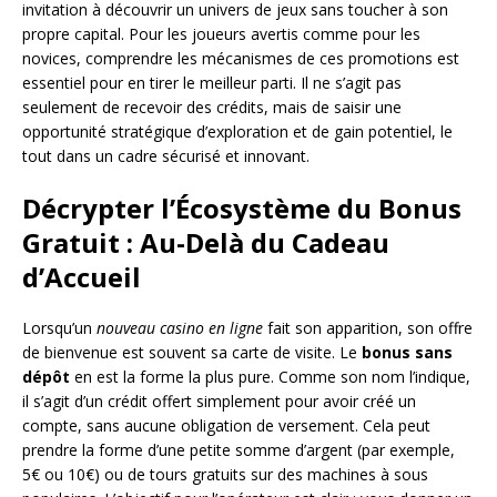
invitation à découvrir un univers de jeux sans toucher à son
propre capital. Pour les joueurs avertis comme pour les
novices, comprendre les mécanismes de ces promotions est
essentiel pour en tirer le meilleur parti. Il ne s’agit pas
seulement de recevoir des crédits, mais de saisir une
opportunité stratégique d’exploration et de gain potentiel, le
tout dans un cadre sécurisé et innovant.
Décrypter l’Écosystème du Bonus
Gratuit : Au-Delà du Cadeau
d’Accueil
Lorsqu’un
nouveau casino en ligne
fait son apparition, son offre
de bienvenue est souvent sa carte de visite. Le
bonus sans
dépôt
en est la forme la plus pure. Comme son nom l’indique,
il s’agit d’un crédit offert simplement pour avoir créé un
compte, sans aucune obligation de versement. Cela peut
prendre la forme d’une petite somme d’argent (par exemple,
5€ ou 10€) ou de tours gratuits sur des machines à sous