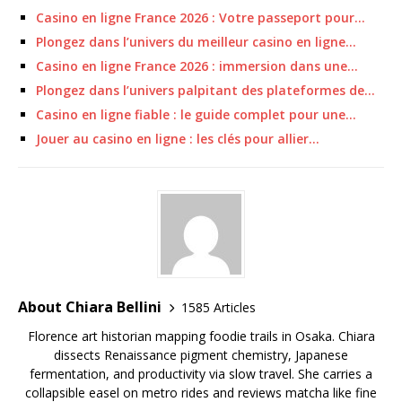
Casino en ligne France 2026 : Votre passeport pour…
Plongez dans l’univers du meilleur casino en ligne…
Casino en ligne France 2026 : immersion dans une…
Plongez dans l’univers palpitant des plateformes de…
Casino en ligne fiable : le guide complet pour une…
Jouer au casino en ligne : les clés pour allier…
About Chiara Bellini
1585 Articles
Florence art historian mapping foodie trails in Osaka. Chiara
dissects Renaissance pigment chemistry, Japanese
fermentation, and productivity via slow travel. She carries a
collapsible easel on metro rides and reviews matcha like fine