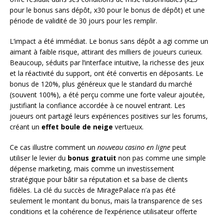
pour le bonus sans dépôt, x30 pour le bonus de dépôt) et une
période de validité de 30 jours pour les remplir.
L’impact a été immédiat. Le bonus sans dépôt a agi comme un
aimant à faible risque, attirant des milliers de joueurs curieux.
Beaucoup, séduits par l’interface intuitive, la richesse des jeux
et la réactivité du support, ont été convertis en déposants. Le
bonus de 120%, plus généreux que le standard du marché
(souvent 100%), a été perçu comme une forte valeur ajoutée,
justifiant la confiance accordée à ce nouvel entrant. Les
joueurs ont partagé leurs expériences positives sur les forums,
créant un
effet boule de neige
vertueux.
Ce cas illustre comment un
nouveau casino en ligne
peut
utiliser le levier du
bonus gratuit
non pas comme une simple
dépense marketing, mais comme un investissement
stratégique pour bâtir sa réputation et sa base de clients
fidèles. La clé du succès de MiragePalace n’a pas été
seulement le montant du bonus, mais la transparence de ses
conditions et la cohérence de l’expérience utilisateur offerte