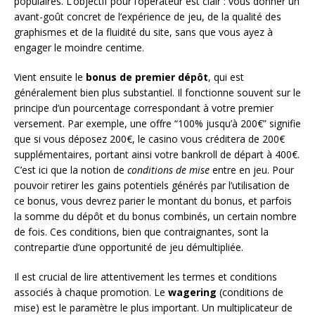
populaires. L’objectif pour l’opérateur est clair : vous donner un
avant-goût concret de l’expérience de jeu, de la qualité des
graphismes et de la fluidité du site, sans que vous ayez à
engager le moindre centime.
Vient ensuite le
bonus de premier dépôt
, qui est
généralement bien plus substantiel. Il fonctionne souvent sur le
principe d’un pourcentage correspondant à votre premier
versement. Par exemple, une offre “100% jusqu’à 200€” signifie
que si vous déposez 200€, le casino vous créditera de 200€
supplémentaires, portant ainsi votre bankroll de départ à 400€.
C’est ici que la notion de
conditions de mise
entre en jeu. Pour
pouvoir retirer les gains potentiels générés par l’utilisation de
ce bonus, vous devrez parier le montant du bonus, et parfois
la somme du dépôt et du bonus combinés, un certain nombre
de fois. Ces conditions, bien que contraignantes, sont la
contrepartie d’une opportunité de jeu démultipliée.
Il est crucial de lire attentivement les termes et conditions
associés à chaque promotion. Le
wagering
(conditions de
mise) est le paramètre le plus important. Un multiplicateur de