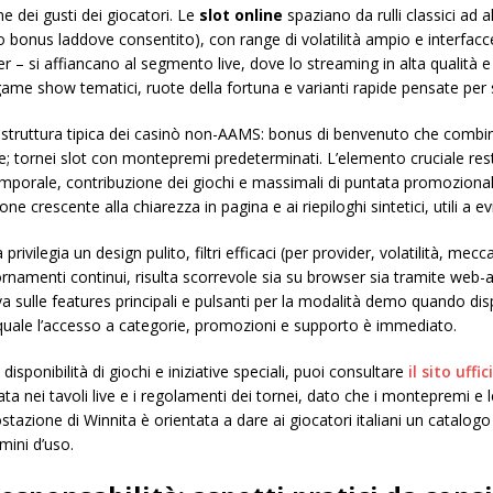
one dei gusti dei giocatori. Le
slot online
spaziano da rulli classici ad 
onus laddove consentito), con range di volatilità ampio e interfacce 
 – si affiancano al segmento live, dove lo streaming in alta qualità e i
me show tematici, ruote della fortuna e varianti rapide pensate per s
struttura tipica dei casinò non-AAMS: bonus di benvenuto che combinan
e; tornei slot con montepremi predeterminati. L’elemento cruciale res
porale, contribuzione dei giochi e massimali di puntata promoziona
ione crescente alla chiarezza in pagina e ai riepiloghi sintetici, utili a 
 privilegia un design pulito, filtri efficaci (per provider, volatilità, mec
namenti continui, risulta scorrevole sia su browser sia tramite web-a
 sulle features principali e pulsanti per la modalità demo quando dispo
 quale l’accesso a categorie, promozioni e supporto è immediato.
disponibilità di giochi e iniziative speciali, puoi consultare
il sito uffic
ata nei tavoli live e i regolamenti dei tornei, dato che i montepremi 
tazione di Winnita è orientata a dare ai giocatori italiani un catalog
mini d’uso.