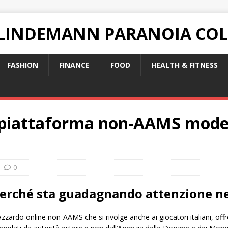
 LINDEMANN PARANOIA CO
FASHION
FINANCE
FOOD
HEALTH & FITNESS
a piattaforma non-AAMS moder
0
 perché sta guadagnando attenzione 
zardo online non-AAMS che si rivolge anche ai giocatori italiani, offre