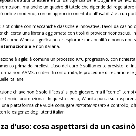
regolati da autorità estere e non dall’Agenzia delle Dogane e dei Mon
e promozioni, ma anche un quadro di tutele che dipende dal regolatore i
 online moderno, con un approccio orientato all’usabilità e a un porta
età: slot online con meccaniche classiche e innovative, tavoli da casin
r chi cerca una libreria aggiornata con titoli di provider riconosciuti, i
AMS
come Winnita significa poter esplorare funzionalità e bonus non 
 internazionale
e non italiana.
strazione è agile: è comune un processo KYC progressivo, con richiesta 
ento prima dei prelievi. L’uso dell’euro è solitamente previsto, e l’inte
orma non-AAMS, i criteri di conformità, le procedure di reclamo e le 
elle italiane.
azione chiave non è solo il “cosa” si può giocare, ma il “come”: tempi di
ei termini promozionali. In questo senso, Winnita punta su trasparenz
di una piattaforma che vuole coniugare
intrattenimento
e controllo, o
 le esigenze degli utenti italiani.
nza d’uso: cosa aspettarsi da un casi