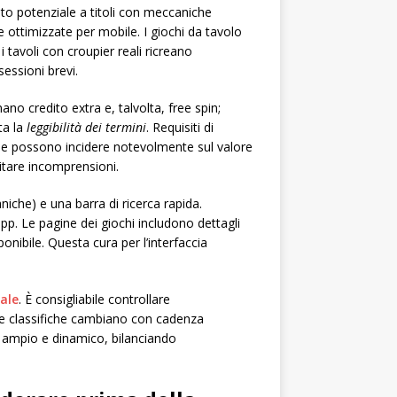
alto potenziale a titoli con meccaniche
ottimizzate per mobile. I giochi da tavolo
 tavoli con croupier reali ricreano
essioni brevi.
o credito extra e, talvolta, free spin;
ta la
leggibilità dei termini
. Requisiti di
le possono incidere notevolmente sul valore
evitare incomprensioni.
caniche) e una barra di ricerca rapida.
pp. Le pagine dei giochi includono dettagli
nibile. Questa cura per l’interfaccia
iale
. È consigliabile controllare
e le classifiche cambiano con cadenza
o ampio e dinamico, bilanciando