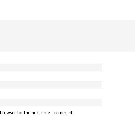
 browser for the next time I comment.