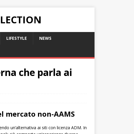
LLECTION
LIFESTYLE
NEWS
na che parla ai
nel mercato non-AAMS
ndo un’alternativa ai siti con licenza ADM. In