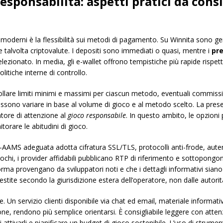
esponsabilità: aspetti pratici da cons
oderni è la flessibilità sui metodi di pagamento. Su Winnita sono g
i e talvolta criptovalute. I depositi sono immediati o quasi, mentre i
pre
ionato. In media, gli e-wallet offrono tempistiche più rapide rispetto a
politiche interne di controllo.
rollare limiti minimi e massimi per ciascun metodo, eventuali commissi
ossono variare in base al volume di gioco e al metodo scelto. La presen
atore di attenzione al
gioco responsabile
. In questo ambito, le opzioni
orare le abitudini di gioco.
AAMS adeguata adotta cifratura SSL/TLS, protocolli anti-frode, autent
ochi, i provider affidabili pubblicano RTP di riferimento e sottopongo
aforma provengano da sviluppatori noti e che i dettagli informativi siano 
tite secondo la giurisdizione estera dell’operatore, non dalle autorità
. Un servizio clienti disponibile via chat ed email, materiale informat
ne, rendono più semplice orientarsi. È consigliabile leggere con attenzi
ttivarli e pianificare un budget di gioco sostenibile. L’uso di strumen