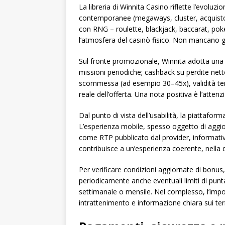
La libreria di Winnita Casino riflette l’evoluzi
contemporanee (megaways, cluster, acquisto b
con RNG – roulette, blackjack, baccarat, poker
l’atmosfera del casinò fisico. Non mancano ga
Sul fronte promozionale, Winnita adotta una 
missioni periodiche; cashback su perdite nett
scommessa (ad esempio 30–45x), validità tem
reale dell’offerta. Una nota positiva è l’attenz
Dal punto di vista dell’usabilità, la piattaforma
L’esperienza mobile, spesso oggetto di aggior
come RTP pubblicato dal provider, informativa
contribuisce a un’esperienza coerente, nella
Per verificare condizioni aggiornate di bonus, 
periodicamente anche eventuali limiti di punt
settimanale o mensile. Nel complesso, l’impos
intrattenimento e informazione chiara sui ter