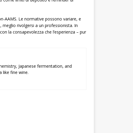
rme non-AAMS. Le normative possono variare, e
 meglio rivolgersi a un professionista. In
 con la consapevolezza che l’esperienza – pur
chemistry, Japanese fermentation, and
 like fine wine.