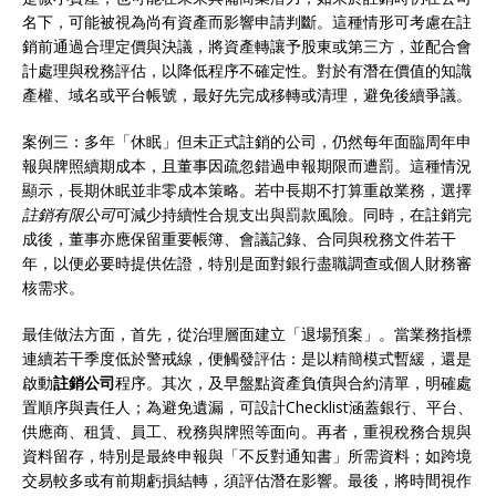
名下，可能被視為尚有資產而影響申請判斷。這種情形可考慮在註
銷前通過合理定價與決議，將資產轉讓予股東或第三方，並配合會
計處理與稅務評估，以降低程序不確定性。對於有潛在價值的知識
產權、域名或平台帳號，最好先完成移轉或清理，避免後續爭議。
案例三：多年「休眠」但未正式註銷的公司，仍然每年面臨周年申
報與牌照續期成本，且董事因疏忽錯過申報期限而遭罰。這種情況
顯示，長期休眠並非零成本策略。若中長期不打算重啟業務，選擇
註銷有限公司
可減少持續性合規支出與罰款風險。同時，在註銷完
成後，董事亦應保留重要帳簿、會議記錄、合同與稅務文件若干
年，以便必要時提供佐證，特別是面對銀行盡職調查或個人財務審
核需求。
最佳做法方面，首先，從治理層面建立「退場預案」。當業務指標
連續若干季度低於警戒線，便觸發評估：是以精簡模式暫緩，還是
啟動
註銷公司
程序。其次，及早盤點資產負債與合約清單，明確處
置順序與責任人；為避免遺漏，可設計Checklist涵蓋銀行、平台、
供應商、租賃、員工、稅務與牌照等面向。再者，重視稅務合規與
資料留存，特別是最終申報與「不反對通知書」所需資料；如跨境
交易較多或有前期虧損結轉，須評估潛在影響。最後，將時間視作