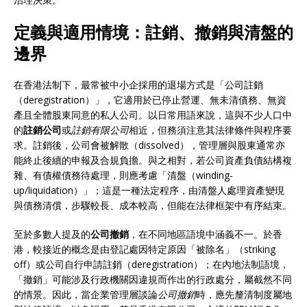
定義與適用情境：註銷、撤銷與清盤的
邊界
在香港法制下，最常被中小企採用的退場方式是「公司註銷
（deregistration）」，它適用於已停止營運、無未清債務、無資
產且全體股東同意的私人公司。以日常用語來說，這與不少人口中
的
註銷公司
或
註銷有限公司
相近，但務須注意其法律條件與程序要
求。註銷後，公司會被解散（dissolved），管理層與股東通常亦
能終止後續的申報及合規負擔。與之相對，若公司資產負債結構複
雜、有債權債務待處理，則應考慮「清盤（winding-
up/liquidation）」；這是一種法定程序，由清盤人處理資產變現
與債務清償，步驟較長、成本較高，但能在法律框架中有序結束。
至於多數人提及的
公司撤銷
，在不同地區語境中涵義不一。於香
港，較接近的概念是由登記處因特定原因「被除名」（striking
off）或公司自行申請註銷（deregistration）；在內地法制語境，
「撤銷」可能涉及行政機關因違規而作出的行政處分，屬截然不同
的情景。因此，當企業管理層談論
公司撤銷
時，應先釐清制度屬地