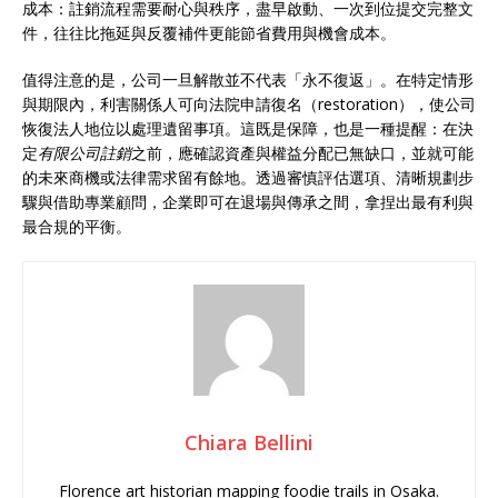
成本：註銷流程需要耐心與秩序，盡早啟動、一次到位提交完整文
件，往往比拖延與反覆補件更能節省費用與機會成本。
值得注意的是，公司一旦解散並不代表「永不復返」。在特定情形
與期限內，利害關係人可向法院申請復名（restoration），使公司
恢復法人地位以處理遺留事項。這既是保障，也是一種提醒：在決
定
有限公司註銷
之前，應確認資產與權益分配已無缺口，並就可能
的未來商機或法律需求留有餘地。透過審慎評估選項、清晰規劃步
驟與借助專業顧問，企業即可在退場與傳承之間，拿捏出最有利與
最合規的平衡。
Chiara Bellini
Florence art historian mapping foodie trails in Osaka.