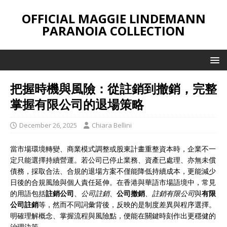
OFFICIAL MAGGIE LINDEMANN
PARANOIA COLLECTION
把握時機與風險：從註銷到撤銷，完整
掌握有限公司的退場策略
December 26, 2025
Chiara Bellini
當市場環境轉變、商業模式調整或股東計畫重整資本時，企業不一
定只能選擇持續營運。若公司已停止業務、資產已處理、亦無未償
債務，採取合法、合規的退場方案不僅能降低持續成本，更能減少
日後的合規風險與個人責任延伸。在香港與華語市場語境中，常見
的用語包括
註銷公司
、
公司註銷
、
公司撤銷
、
註銷有限公司
與
有限
公司註銷
等，然而不同詞彙背後，反映的是制度差異與程序選擇。
明確理解概念、掌握流程與風險點，便能在關鍵時刻作出更穩健的
治理決策。