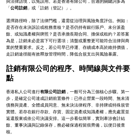
與法律語境，以免誤用。若是香港有限公司，合適的關鍵詞多為
「
公司註銷
」或「註銷（登記）」。
選擇路徑時，除了法律門檻，還需從治理與風險角度評估。例如：
是否存在未決訴訟或稅務查核？是否仍持有銀行賬戶、未分派盈
餘、或知識產權與牌照？是否承擔長期合同、擔保或租約？若答案
為是，註銷未必是當下可行選項；清盤或重整更可能符合法律與商
業的雙重要求。反之，若公司早已停運、存續成本高於維持價值，
走註銷途徑能有效釋放管理時間，降低合規支出與風險暴露。
註銷有限公司的程序、時間線與文件要
點
香港私人公司進行
有限公司註銷
，一般可分為三個核心步驟。第一
步，是確定公司達成註銷前置條件：已停止營業一段時間、無未清
債務與資產、全體成員同意、無未決法律程序、非持牌或特殊規管
實體。若存在銀行存款、存貨、固定資產或知識產權，應先處置並
返還股東或依公司決議安排。這一步看似簡單，實則牽涉會計結
餘、董事決議與記錄保存，務必確保過程留痕齊備，以便日後查
核。