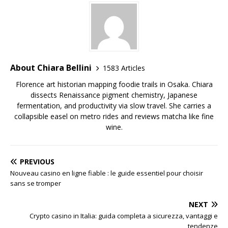
About Chiara Bellini
1583 Articles
Florence art historian mapping foodie trails in Osaka. Chiara
dissects Renaissance pigment chemistry, Japanese
fermentation, and productivity via slow travel. She carries a
collapsible easel on metro rides and reviews matcha like fine
wine.
PREVIOUS
Nouveau casino en ligne fiable : le guide essentiel pour choisir
sans se tromper
NEXT
Crypto casino in Italia: guida completa a sicurezza, vantaggi e
tendenze