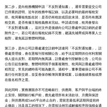
第二步，是向稅務機關申請「不反對通知書」。通常需要提交公司
已停業的證明、近年的稅務申報記錄、以及必要時的最終報稅安
排。稅局審核焦點在於：是否仍有稅款或罰款未清、是否尚有應課
稅交易、是否有僱主報稅義務未完結。申請成功後，稅局會發出
「不反對通知書」。這封文件是後續向公司註冊處申請註銷的必要
附件之一。若公司過往報稅紀錄不完整，建議先補齊或與專業人士
核對，避免延誤整體時間線。
第三步，是向公司註冊處遞交註銷申請連同「不反對通知書」。註
冊處受理後，會在憲報刊登相關公告，給予法定期間供任何利害關
係人提出反對。若期間內無異議，註冊處會刊登解散公告，公司自
公告日起告解散。整體時間視乎個案複雜性、稅局與註冊處處理時
程而定，常見的總時長可能為數月。過程中，董事需確保公司不再
進行任何新交易，並妥善保存帳簿與重要檔案，以備後續查核或潛
在復名程序之需。
與此同時，實務層面亦不可忽略銀行、供應商、客戶與平台端的終
止安排。關閉銀行帳戶前，應先處理所有未清款項、月費與保證
金；與供應商或SaaS平台終止合約，需留意最低承諾期與提前終
止條款；涉及員工的情況下，亦需按法例完成解僱程序與強積金通