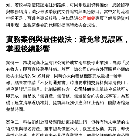
知。若較早期便確認走註銷路線，可同步規劃資料備份、憑證留存
與帳務結清，減少最後階段的文件追補與風險敞口。當中如對流程
把握不足，可參考專業服務，例如透過
公司撤銷
專頁了解所需資料
與步驟，並視需要委託代辦以提高時效與合規性。
實務案例與最佳做法：避免常見誤區，
掌握後續影響
案例一：跨境電商小型有限公司於成立兩年後停止業務，自認「沒
有收入」即可直接著手註銷。然而，該公司仍持有外匯賬戶小額餘
款與未結清的SaaS月費，同時亦未向稅務機關完成最後一輪申
報。結果在申請「不反對通知書」時遭要求補交資料與結清費用，
程序延誤近三個月。此例提醒各方，
公司註銷
並非單純停業就可立
即完成，而是以「無資產、無債務、無遺留合約與合規事項」為基
礎；建立清單逐項核對、提前與服務供應商終止合約，能顯著縮短
整體時間。
案例二：科技初創於研發階段結束後擬註銷，但持有尚未申請的技
術成果與域名資產。董事認為價值不大，欲直接放棄。其實，即便
是微小資產，也可能在未來具備商業潛力；如果於註銷時仍在公司