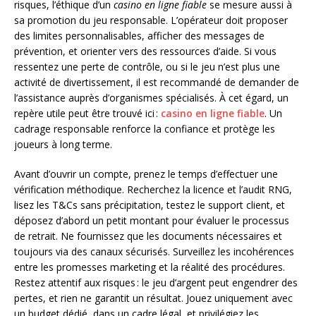
risques, l’éthique d’un
casino en ligne fiable
se mesure aussi à
sa promotion du jeu responsable. L’opérateur doit proposer
des limites personnalisables, afficher des messages de
prévention, et orienter vers des ressources d’aide. Si vous
ressentez une perte de contrôle, ou si le jeu n’est plus une
activité de divertissement, il est recommandé de demander de
l’assistance auprès d’organismes spécialisés. À cet égard, un
repère utile peut être trouvé ici :
casino en ligne fiable
. Un
cadrage responsable renforce la confiance et protège les
joueurs à long terme.
Avant d’ouvrir un compte, prenez le temps d’effectuer une
vérification méthodique. Recherchez la licence et l’audit RNG,
lisez les T&Cs sans précipitation, testez le support client, et
déposez d’abord un petit montant pour évaluer le processus
de retrait. Ne fournissez que les documents nécessaires et
toujours via des canaux sécurisés. Surveillez les incohérences
entre les promesses marketing et la réalité des procédures.
Restez attentif aux risques : le jeu d’argent peut engendrer des
pertes, et rien ne garantit un résultat. Jouez uniquement avec
un budget dédié, dans un cadre légal, et privilégiez les