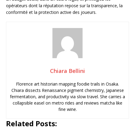
opérateurs dont la réputation repose sur la transparence, la
conformité et la protection active des joueurs.
Chiara Bellini
Florence art historian mapping foodie trails in Osaka.
Chiara dissects Renaissance pigment chemistry, Japanese
fermentation, and productivity via slow travel. She carries a
collapsible easel on metro rides and reviews matcha like
fine wine.
Related Posts: