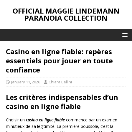
OFFICIAL MAGGIE LINDEMANN
PARANOIA COLLECTION
Casino en ligne fiable: repères
essentiels pour jouer en toute
confiance
January 11, 2026
Chiara Bellini
Les critères indispensables d’un
casino en ligne fiable
Choisir un
casino en ligne fiable
commence par un examen
minutieux de sa légitimité. La première boussole, c’est la