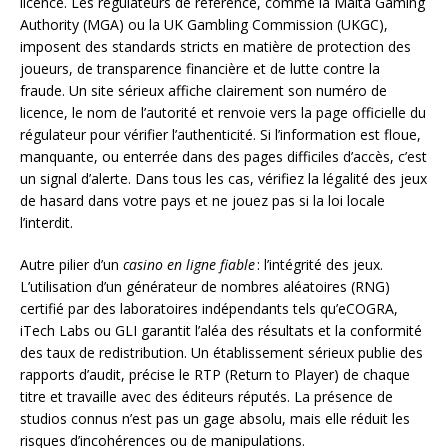
licence. Les régulateurs de référence, comme la Malta Gaming
Authority (MGA) ou la UK Gambling Commission (UKGC),
imposent des standards stricts en matière de protection des
joueurs, de transparence financière et de lutte contre la
fraude. Un site sérieux affiche clairement son numéro de
licence, le nom de l’autorité et renvoie vers la page officielle du
régulateur pour vérifier l’authenticité. Si l’information est floue,
manquante, ou enterrée dans des pages difficiles d’accès, c’est
un signal d’alerte. Dans tous les cas, vérifiez la légalité des jeux
de hasard dans votre pays et ne jouez pas si la loi locale
l’interdit.
Autre pilier d’un
casino en ligne fiable
: l’intégrité des jeux.
L’utilisation d’un générateur de nombres aléatoires (RNG)
certifié par des laboratoires indépendants tels qu’eCOGRA,
iTech Labs ou GLI garantit l’aléa des résultats et la conformité
des taux de redistribution. Un établissement sérieux publie des
rapports d’audit, précise le RTP (Return to Player) de chaque
titre et travaille avec des éditeurs réputés. La présence de
studios connus n’est pas un gage absolu, mais elle réduit les
risques d’incohérences ou de manipulations.