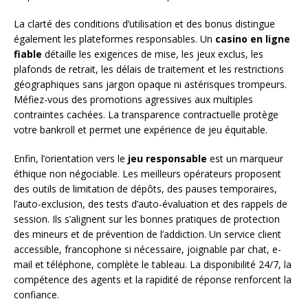
La clarté des conditions d’utilisation et des bonus distingue
également les plateformes responsables. Un
casino en ligne
fiable
détaille les exigences de mise, les jeux exclus, les
plafonds de retrait, les délais de traitement et les restrictions
géographiques sans jargon opaque ni astérisques trompeurs.
Méfiez-vous des promotions agressives aux multiples
contraintes cachées. La transparence contractuelle protège
votre bankroll et permet une expérience de jeu équitable.
Enfin, l’orientation vers le
jeu responsable
est un marqueur
éthique non négociable. Les meilleurs opérateurs proposent
des outils de limitation de dépôts, des pauses temporaires,
l’auto-exclusion, des tests d’auto-évaluation et des rappels de
session. Ils s’alignent sur les bonnes pratiques de protection
des mineurs et de prévention de l’addiction. Un service client
accessible, francophone si nécessaire, joignable par chat, e-
mail et téléphone, complète le tableau. La disponibilité 24/7, la
compétence des agents et la rapidité de réponse renforcent la
confiance.