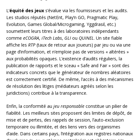
L’
équité des jeux
s’évalue via les fournisseurs et les audits.
Les studios réputés (NetEnt, Play’n GO, Pragmatic Play,
Evolution, Games Global/Microgaming, Yggdrasil, etc.)
soumettent leurs titres à des laboratoires indépendants
comme
eCOGRA
,
iTech Labs
,
GLI
ou
QUINEL
. Un site fiable
affiche les
RTP
(taux de retour aux joueurs) par jeu ou via une
page d’information, et n’emploie pas de versions « altérées »
aux probabilités opaques. L’existence d’audits réguliers, la
publication de rapports et le sceau « Safe and Fair » sont des
indicateurs concrets que le générateur de nombres aléatoires
est correctement certifié. De même, l’accès à des mécanismes
de résolution des litiges (médiateurs agréés selon les
juridictions) contribue à la transparence.
Enfin, la conformité au
jeu responsable
constitue un pilier de
fiabilité. Les meilleurs sites proposent des limites de dépôt, de
mise et de pertes, des rappels de session, l’auto-exclusion
temporaire ou illimitée, et des liens vers des organismes
d’aide. Dans certains pays, l’intégration aux registres nationaux