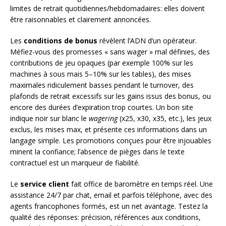
limites de retrait quotidiennes/hebdomadaires: elles doivent
être raisonnables et clairement annoncées.
Les
conditions de bonus
révèlent l’ADN d’un opérateur.
Méfiez-vous des promesses « sans wager » mal définies, des
contributions de jeu opaques (par exemple 100% sur les
machines à sous mais 5–10% sur les tables), des mises
maximales ridiculement basses pendant le turnover, des
plafonds de retrait excessifs sur les gains issus des bonus, ou
encore des durées d’expiration trop courtes. Un bon site
indique noir sur blanc le
wagering
(x25, x30, x35, etc.), les jeux
exclus, les mises max, et présente ces informations dans un
langage simple. Les promotions conçues pour être injouables
minent la confiance; l’absence de pièges dans le texte
contractuel est un marqueur de fiabilité.
Le
service client
fait office de baromètre en temps réel. Une
assistance 24/7 par chat, email et parfois téléphone, avec des
agents francophones formés, est un net avantage. Testez la
qualité des réponses: précision, références aux conditions,