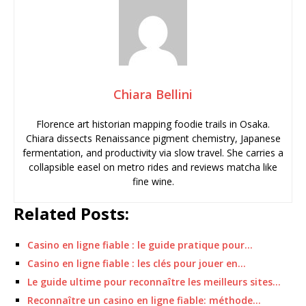
Chiara Bellini
Florence art historian mapping foodie trails in Osaka.
Chiara dissects Renaissance pigment chemistry, Japanese
fermentation, and productivity via slow travel. She carries a
collapsible easel on metro rides and reviews matcha like
fine wine.
Related Posts:
Casino en ligne fiable : le guide pratique pour…
Casino en ligne fiable : les clés pour jouer en…
Le guide ultime pour reconnaître les meilleurs sites…
Reconnaître un casino en ligne fiable: méthode…