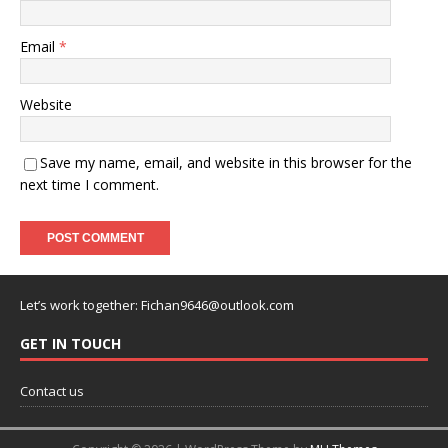
Email
*
Website
Save my name, email, and website in this browser for the
next time I comment.
Let’s work together:
Fichan9646@outlook.com
GET IN TOUCH
Contact us