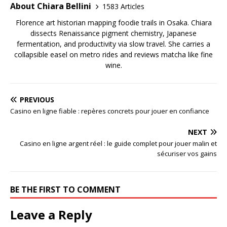
About Chiara Bellini
1583 Articles
Florence art historian mapping foodie trails in Osaka. Chiara
dissects Renaissance pigment chemistry, Japanese
fermentation, and productivity via slow travel. She carries a
collapsible easel on metro rides and reviews matcha like fine
wine.
PREVIOUS
Casino en ligne fiable : repères concrets pour jouer en confiance
NEXT
Casino en ligne argent réel : le guide complet pour jouer malin et
sécuriser vos gains
BE THE FIRST TO COMMENT
Leave a Reply