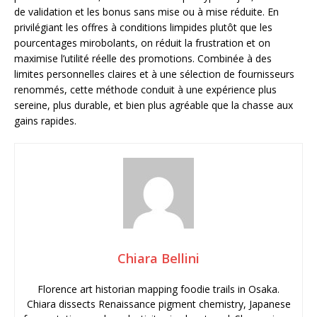
de validation et les bonus sans mise ou à mise réduite. En
privilégiant les offres à conditions limpides plutôt que les
pourcentages mirobolants, on réduit la frustration et on
maximise l’utilité réelle des promotions. Combinée à des
limites personnelles claires et à une sélection de fournisseurs
renommés, cette méthode conduit à une expérience plus
sereine, plus durable, et bien plus agréable que la chasse aux
gains rapides.
Chiara Bellini
Florence art historian mapping foodie trails in Osaka.
Chiara dissects Renaissance pigment chemistry, Japanese