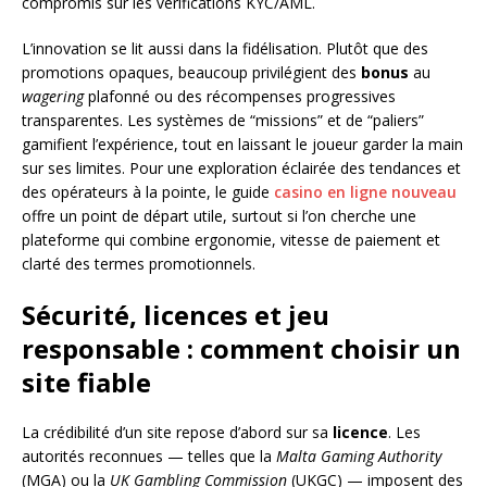
compromis sur les vérifications KYC/AML.
L’innovation se lit aussi dans la fidélisation. Plutôt que des
promotions opaques, beaucoup privilégient des
bonus
au
wagering
plafonné ou des récompenses progressives
transparentes. Les systèmes de “missions” et de “paliers”
gamifient l’expérience, tout en laissant le joueur garder la main
sur ses limites. Pour une exploration éclairée des tendances et
des opérateurs à la pointe, le guide
casino en ligne nouveau
offre un point de départ utile, surtout si l’on cherche une
plateforme qui combine ergonomie, vitesse de paiement et
clarté des termes promotionnels.
Sécurité, licences et jeu
responsable : comment choisir un
site fiable
La crédibilité d’un site repose d’abord sur sa
licence
. Les
autorités reconnues — telles que la
Malta Gaming Authority
(MGA) ou la
UK Gambling Commission
(UKGC) — imposent des