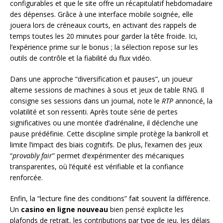
configurables et que le site offre un récapitulatif hebdomadaire
des dépenses. Grâce à une interface mobile soignée, elle
jouera lors de créneaux courts, en activant des rappels de
temps toutes les 20 minutes pour garder la tête froide. Ici,
l’expérience prime sur le bonus ; la sélection repose sur les
outils de contrôle et la fiabilité du flux vidéo.
Dans une approche “diversification et pauses”, un joueur
alterne sessions de machines à sous et jeux de table RNG. Il
consigne ses sessions dans un journal, note le
RTP
annoncé, la
volatilité et son ressenti. Après toute série de pertes
significatives ou une montée d’adrénaline, il déclenche une
pause prédéfinie. Cette discipline simple protège la bankroll et
limite l’impact des biais cognitifs. De plus, l’examen des jeux
“
provably fair
” permet d’expérimenter des mécaniques
transparentes, où l’équité est vérifiable et la confiance
renforcée.
Enfin, la “lecture fine des conditions” fait souvent la différence.
Un
casino en ligne nouveau
bien pensé explicite les
plafonds de retrait, les contributions par type de jeu, les délais