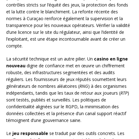
contrôles stricts sur l’équité des jeux, la protection des fonds
et la lutte contre le blanchiment. La refonte récente des
normes à Curaçao renforce également la supervision et la
transparence pour les nouveaux opérateurs. Vérifier la validité
d’une licence sur le site du régulateur, ainsi que l’identité de
l’exploitant, est une étape incontournable avant de créer un
compte.
La sécurité technique est un autre pilier. Un
casino en ligne
nouveau
digne de confiance met en œuvre un chiffrement
robuste, des infrastructures segmentées et des audits
réguliers. Les fournisseurs de jeux réputés soumettent leurs
générateurs de nombres aléatoires (
RNG
) à des organismes
indépendants, tandis que les taux de retour aux joueurs (
RTP
)
sont testés, publiés et surveillés. Les politiques de
confidentialité alignées sur le RGPD, la minimisation des
données collectées et la présence d’un canal support réactif
témoignent d’une gouvernance saine.
Le
jeu responsable
se traduit par des outils concrets. Les