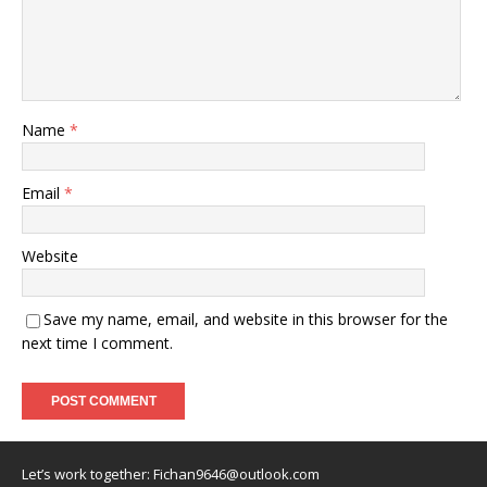
Name
*
Email
*
Website
Save my name, email, and website in this browser for the
next time I comment.
Let’s work together:
Fichan9646@outlook.com