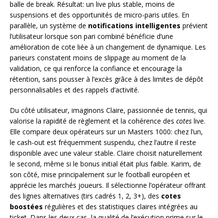
balle de break. Résultat: un live plus stable, moins de
suspensions et des opportunités de micro-paris utiles. En
parallèle, un système de
notifications intelligentes
prévient
l’utilisateur lorsque son pari combiné bénéficie d’une
amélioration de cote liée à un changement de dynamique. Les
parieurs constatent moins de slippage au moment de la
validation, ce qui renforce la confiance et encourage la
rétention, sans pousser à l’excès grâce à des limites de dépôt
personnalisables et des rappels d’activité.
Du côté utilisateur, imaginons Claire, passionnée de tennis, qui
valorise la rapidité de règlement et la cohérence des
cotes
live.
Elle compare deux opérateurs sur un Masters 1000: chez l’un,
le cash-out est fréquemment suspendu, chez l’autre il reste
disponible avec une valeur stable. Claire choisit naturellement
le second, même si le bonus initial était plus faible. Karim, de
son côté, mise principalement sur le football européen et
apprécie les marchés joueurs. Il sélectionne l’opérateur offrant
des lignes alternatives (tirs cadrés 1, 2, 3+), des
cotes
boostées
régulières et des statistiques claires intégrées au
ticket. Dans les deux cas, la qualité de l’exécution prime sur le