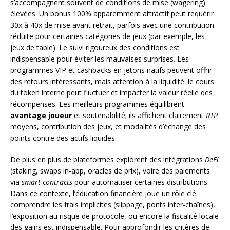
s’accompagnent souvent de conditions de mise (wagering)
élevées. Un bonus 100% apparemment attractif peut requérir
30x à 40x de mise avant retrait, parfois avec une contribution
réduite pour certaines catégories de jeux (par exemple, les
jeux de table). Le suivi rigoureux des conditions est
indispensable pour éviter les mauvaises surprises. Les
programmes VIP et cashbacks en jetons natifs peuvent offrir
des retours intéressants, mais attention à la liquidité: le cours
du token interne peut fluctuer et impacter la valeur réelle des
récompenses. Les meilleurs programmes équilibrent
avantage joueur
et soutenabilité; ils affichent clairement
RTP
moyens, contribution des jeux, et modalités d’échange des
points contre des actifs liquides.
De plus en plus de plateformes explorent des intégrations
DeFi
(staking, swaps in-app, oracles de prix), voire des paiements
via
smart contracts
pour automatiser certaines distributions.
Dans ce contexte, l’éducation financière joue un rôle clé:
comprendre les frais implicites (slippage, ponts inter-chaînes),
l’exposition au risque de protocole, ou encore la fiscalité locale
des gains est indispensable. Pour approfondir les critères de