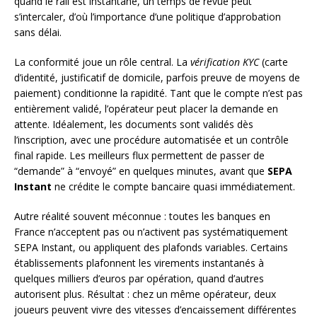
quand le rail est instantané, un temps de revue peut
s’intercaler, d’où l’importance d’une politique d’approbation
sans délai.
La conformité joue un rôle central. La
vérification KYC
(carte
d’identité, justificatif de domicile, parfois preuve de moyens de
paiement) conditionne la rapidité. Tant que le compte n’est pas
entièrement validé, l’opérateur peut placer la demande en
attente. Idéalement, les documents sont validés dès
l’inscription, avec une procédure automatisée et un contrôle
final rapide. Les meilleurs flux permettent de passer de
“demande” à “envoyé” en quelques minutes, avant que
SEPA
Instant
ne crédite le compte bancaire quasi immédiatement.
Autre réalité souvent méconnue : toutes les banques en
France n’acceptent pas ou n’activent pas systématiquement
SEPA Instant, ou appliquent des plafonds variables. Certains
établissements plafonnent les virements instantanés à
quelques milliers d’euros par opération, quand d’autres
autorisent plus. Résultat : chez un même opérateur, deux
joueurs peuvent vivre des vitesses d’encaissement différentes