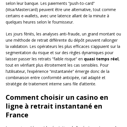
selon leur banque. Les paiements “push-to-card”
(Visa/Mastercard) peuvent être une alternative, tout comme
certains e-wallets, avec une latence allant de la minute à
quelques heures selon le fournisseur.
Les jours fériés, les analyses anti-fraude, un grand montant ou
une méthode de retrait différente du dépôt peuvent rallonger
la validation. Les opérateurs les plus efficaces s’appuient sur la
segmentation du risque et sur des règles dynamiques pour
laisser passer les retraits “faible risque” en
quasi temps réel
,
tout en vérifiant plus étroitement les cas sensibles. Pour
l’utilisateur, l’expérience “instantanée” émerge donc de la
combinaison entre conformité anticipée, rail adapté et
stratégie de traitement interne sans file d’attente.
Comment choisir un casino en
ligne à retrait instantané en
France