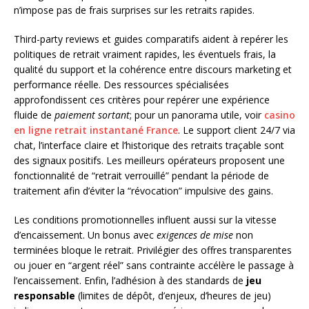
n’impose pas de frais surprises sur les retraits rapides.
Third-party reviews et guides comparatifs aident à repérer les
politiques de retrait vraiment rapides, les éventuels frais, la
qualité du support et la cohérence entre discours marketing et
performance réelle. Des ressources spécialisées
approfondissent ces critères pour repérer une expérience
fluide de
paiement sortant
; pour un panorama utile, voir
casino
en ligne retrait instantané France
. Le support client 24/7 via
chat, l’interface claire et l’historique des retraits traçable sont
des signaux positifs. Les meilleurs opérateurs proposent une
fonctionnalité de “retrait verrouillé” pendant la période de
traitement afin d’éviter la “révocation” impulsive des gains.
Les conditions promotionnelles influent aussi sur la vitesse
d’encaissement. Un bonus avec
exigences de mise
non
terminées bloque le retrait. Privilégier des offres transparentes
ou jouer en “argent réel” sans contrainte accélère le passage à
l’encaissement. Enfin, l’adhésion à des standards de
jeu
responsable
(limites de dépôt, d’enjeux, d’heures de jeu)