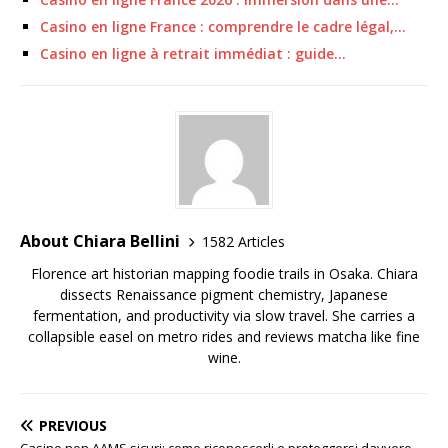
Casino en ligne France : comprendre le cadre légal,…
Casino en ligne à retrait immédiat : guide…
About Chiara Bellini
1582 Articles
Florence art historian mapping foodie trails in Osaka. Chiara
dissects Renaissance pigment chemistry, Japanese
fermentation, and productivity via slow travel. She carries a
collapsible easel on metro rides and reviews matcha like fine
wine.
PREVIOUS