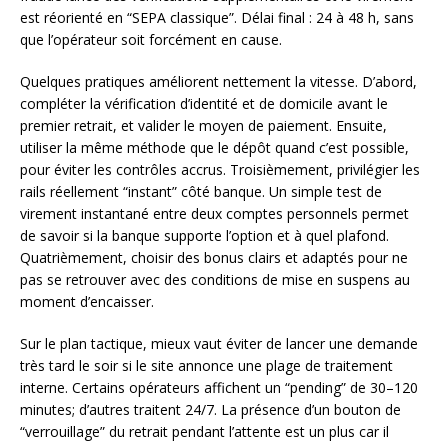
est réorienté en “SEPA classique”. Délai final : 24 à 48 h, sans
que l’opérateur soit forcément en cause.
Quelques pratiques améliorent nettement la vitesse. D’abord,
compléter la vérification d’identité et de domicile avant le
premier retrait, et valider le moyen de paiement. Ensuite,
utiliser la même méthode que le dépôt quand c’est possible,
pour éviter les contrôles accrus. Troisièmement, privilégier les
rails réellement “instant” côté banque. Un simple test de
virement instantané entre deux comptes personnels permet
de savoir si la banque supporte l’option et à quel plafond.
Quatrièmement, choisir des bonus clairs et adaptés pour ne
pas se retrouver avec des conditions de mise en suspens au
moment d’encaisser.
Sur le plan tactique, mieux vaut éviter de lancer une demande
très tard le soir si le site annonce une plage de traitement
interne. Certains opérateurs affichent un “pending” de 30–120
minutes; d’autres traitent 24/7. La présence d’un bouton de
“verrouillage” du retrait pendant l’attente est un plus car il