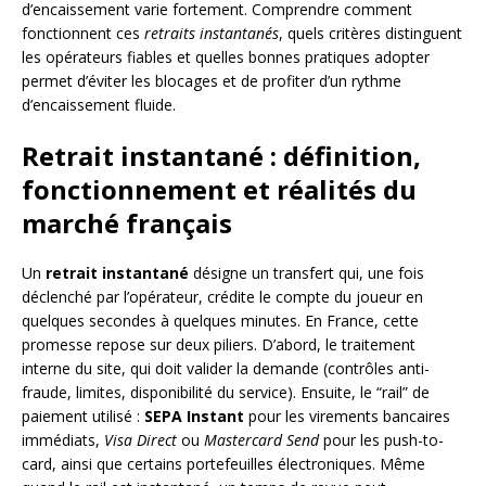
d’encaissement varie fortement. Comprendre comment
fonctionnent ces
retraits instantanés
, quels critères distinguent
les opérateurs fiables et quelles bonnes pratiques adopter
permet d’éviter les blocages et de profiter d’un rythme
d’encaissement fluide.
Retrait instantané : définition,
fonctionnement et réalités du
marché français
Un
retrait instantané
désigne un transfert qui, une fois
déclenché par l’opérateur, crédite le compte du joueur en
quelques secondes à quelques minutes. En France, cette
promesse repose sur deux piliers. D’abord, le traitement
interne du site, qui doit valider la demande (contrôles anti-
fraude, limites, disponibilité du service). Ensuite, le “rail” de
paiement utilisé :
SEPA Instant
pour les virements bancaires
immédiats,
Visa Direct
ou
Mastercard Send
pour les push-to-
card, ainsi que certains portefeuilles électroniques. Même