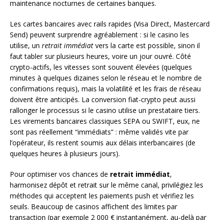
maintenance nocturnes de certaines banques.
Les cartes bancaires avec rails rapides (Visa Direct, Mastercard
Send) peuvent surprendre agréablement : si le casino les
utilise, un
retrait immédiat
vers la carte est possible, sinon il
faut tabler sur plusieurs heures, voire un jour ouvré. Côté
crypto-actifs, les vitesses sont souvent élevées (quelques
minutes à quelques dizaines selon le réseau et le nombre de
confirmations requis), mais la volatilité et les frais de réseau
doivent être anticipés. La conversion fiat-crypto peut aussi
rallonger le processus si le casino utilise un prestataire tiers.
Les virements bancaires classiques SEPA ou SWIFT, eux, ne
sont pas réellement “immédiats” : même validés vite par
l’opérateur, ils restent soumis aux délais interbancaires (de
quelques heures à plusieurs jours).
Pour optimiser vos chances de
retrait immédiat
,
harmonisez dépôt et retrait sur le même canal, privilégiez les
méthodes qui acceptent les paiements push et vérifiez les
seuils. Beaucoup de casinos affichent des limites par
transaction (par exemple 2 000 € instantanément, au-delà par