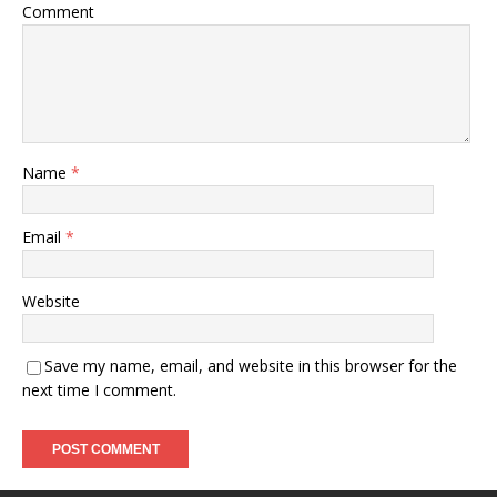
Comment
Name
*
Email
*
Website
Save my name, email, and website in this browser for the
next time I comment.