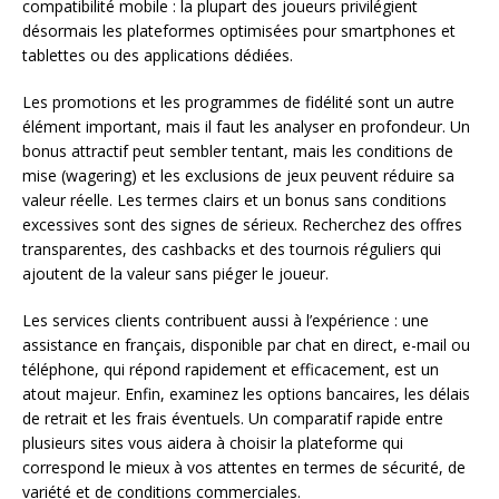
compatibilité mobile : la plupart des joueurs privilégient
désormais les plateformes optimisées pour smartphones et
tablettes ou des applications dédiées.
Les promotions et les programmes de fidélité sont un autre
élément important, mais il faut les analyser en profondeur. Un
bonus attractif peut sembler tentant, mais les conditions de
mise (wagering) et les exclusions de jeux peuvent réduire sa
valeur réelle. Les termes clairs et un bonus sans conditions
excessives sont des signes de sérieux. Recherchez des offres
transparentes, des cashbacks et des tournois réguliers qui
ajoutent de la valeur sans piéger le joueur.
Les services clients contribuent aussi à l’expérience : une
assistance en français, disponible par chat en direct, e-mail ou
téléphone, qui répond rapidement et efficacement, est un
atout majeur. Enfin, examinez les options bancaires, les délais
de retrait et les frais éventuels. Un comparatif rapide entre
plusieurs sites vous aidera à choisir la plateforme qui
correspond le mieux à vos attentes en termes de sécurité, de
variété et de conditions commerciales.