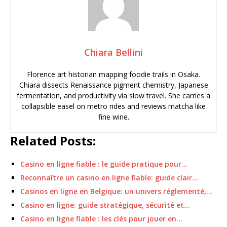
Chiara Bellini
Florence art historian mapping foodie trails in Osaka.
Chiara dissects Renaissance pigment chemistry, Japanese
fermentation, and productivity via slow travel. She carries a
collapsible easel on metro rides and reviews matcha like
fine wine.
Related Posts:
Casino en ligne fiable : le guide pratique pour…
Reconnaître un casino en ligne fiable: guide clair…
Casinos en ligne en Belgique: un univers réglementé,…
Casino en ligne: guide stratégique, sécurité et…
Casino en ligne fiable : les clés pour jouer en…