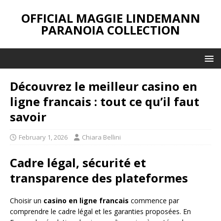
OFFICIAL MAGGIE LINDEMANN
PARANOIA COLLECTION
Découvrez le meilleur
casino en
ligne francais
: tout ce qu’il faut
savoir
February 1, 2026
Chiara Bellini
Cadre légal, sécurité et
transparence des plateformes
Choisir un
casino en ligne francais
commence par
comprendre le cadre légal et les garanties proposées. En