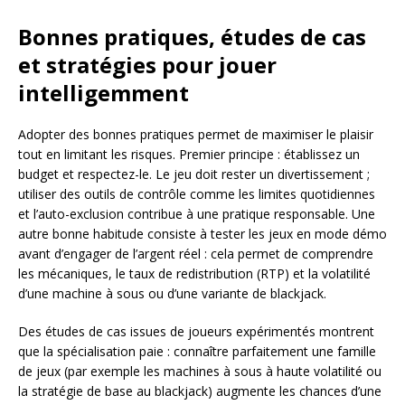
Bonnes pratiques, études de cas
et stratégies pour jouer
intelligemment
Adopter des bonnes pratiques permet de maximiser le plaisir
tout en limitant les risques. Premier principe : établissez un
budget et respectez-le. Le jeu doit rester un divertissement ;
utiliser des outils de contrôle comme les limites quotidiennes
et l’auto-exclusion contribue à une pratique responsable. Une
autre bonne habitude consiste à tester les jeux en mode démo
avant d’engager de l’argent réel : cela permet de comprendre
les mécaniques, le taux de redistribution (RTP) et la volatilité
d’une machine à sous ou d’une variante de blackjack.
Des études de cas issues de joueurs expérimentés montrent
que la spécialisation paie : connaître parfaitement une famille
de jeux (par exemple les machines à sous à haute volatilité ou
la stratégie de base au blackjack) augmente les chances d’une