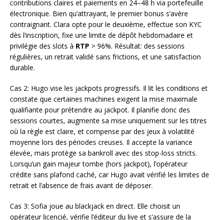
contributions claires et paiements en 24–48 h via portefeuille
électronique. Bien qu’attrayant, le premier bonus s’avère
contraignant. Clara opte pour le deuxième, effectue son KYC
dès l’inscription, fixe une limite de dépôt hebdomadaire et
privilégie des slots à
RTP
> 96%. Résultat: des sessions
régulières, un retrait validé sans frictions, et une satisfaction
durable.
Cas 2: Hugo vise les jackpots progressifs. Il lit les conditions et
constate que certaines machines exigent la mise maximale
qualifiante pour prétendre au jackpot. Il planifie donc des
sessions courtes, augmente sa mise uniquement sur les titres
où la règle est claire, et compense par des jeux à volatilité
moyenne lors des périodes creuses. Il accepte la variance
élevée, mais protège sa bankroll avec des stop-loss stricts.
Lorsqu’un gain majeur tombe (hors jackpot), l’opérateur
crédite sans plafond caché, car Hugo avait vérifié les limites de
retrait et l’absence de frais avant de déposer.
Cas 3: Sofia joue au blackjack en direct. Elle choisit un
opérateur licencié, vérifie l’éditeur du live et s’assure de la