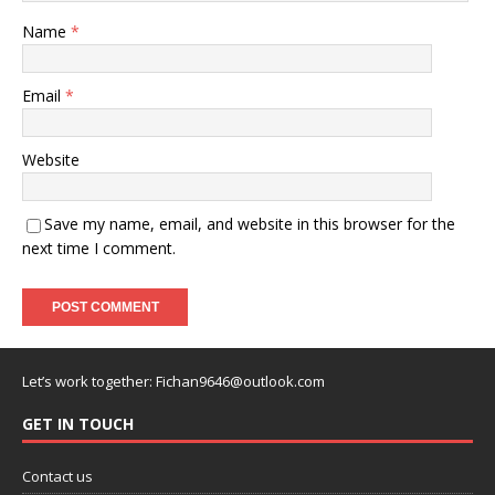
Name
*
Email
*
Website
Save my name, email, and website in this browser for the
next time I comment.
Let’s work together:
Fichan9646@outlook.com
GET IN TOUCH
Contact us