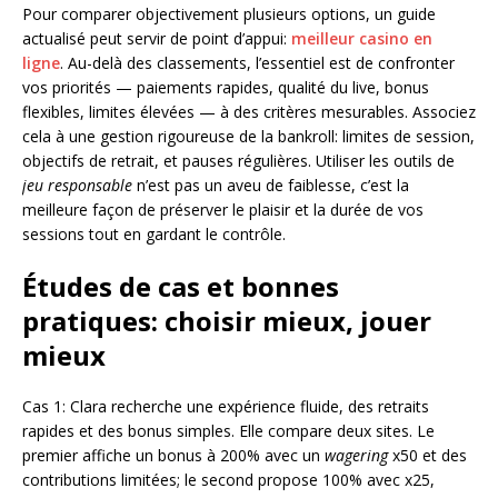
Pour comparer objectivement plusieurs options, un guide
actualisé peut servir de point d’appui:
meilleur casino en
ligne
. Au-delà des classements, l’essentiel est de confronter
vos priorités — paiements rapides, qualité du live, bonus
flexibles, limites élevées — à des critères mesurables. Associez
cela à une gestion rigoureuse de la bankroll: limites de session,
objectifs de retrait, et pauses régulières. Utiliser les outils de
jeu responsable
n’est pas un aveu de faiblesse, c’est la
meilleure façon de préserver le plaisir et la durée de vos
sessions tout en gardant le contrôle.
Études de cas et bonnes
pratiques: choisir mieux, jouer
mieux
Cas 1: Clara recherche une expérience fluide, des retraits
rapides et des bonus simples. Elle compare deux sites. Le
premier affiche un bonus à 200% avec un
wagering
x50 et des
contributions limitées; le second propose 100% avec x25,