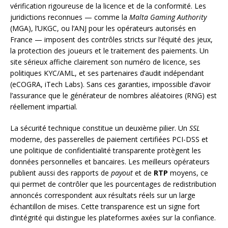
vérification rigoureuse de la licence et de la conformité. Les
juridictions reconnues — comme la
Malta Gaming Authority
(MGA), l’UKGC, ou l’ANJ pour les opérateurs autorisés en
France — imposent des contrôles stricts sur l’équité des jeux,
la protection des joueurs et le traitement des paiements. Un
site sérieux affiche clairement son numéro de licence, ses
politiques KYC/AML, et ses partenaires d’audit indépendant
(eCOGRA, iTech Labs). Sans ces garanties, impossible d’avoir
l’assurance que le générateur de nombres aléatoires (RNG) est
réellement impartial.
La sécurité technique constitue un deuxième pilier. Un
SSL
moderne, des passerelles de paiement certifiées PCI-DSS et
une politique de confidentialité transparente protègent les
données personnelles et bancaires. Les meilleurs opérateurs
publient aussi des rapports de
payout
et de
RTP
moyens, ce
qui permet de contrôler que les pourcentages de redistribution
annoncés correspondent aux résultats réels sur un large
échantillon de mises. Cette transparence est un signe fort
d’intégrité qui distingue les plateformes axées sur la confiance.