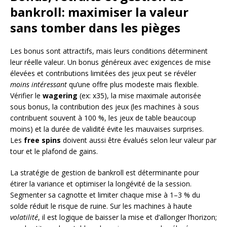
bankroll: maximiser la valeur
sans tomber dans les pièges
Les bonus sont attractifs, mais leurs conditions déterminent
leur réelle valeur. Un bonus généreux avec exigences de mise
élevées et contributions limitées des jeux peut se révéler
moins intéressant
qu’une offre plus modeste mais flexible.
Vérifier le
wagering
(ex: x35), la mise maximale autorisée
sous bonus, la contribution des jeux (les machines à sous
contribuent souvent à 100 %, les jeux de table beaucoup
moins) et la durée de validité évite les mauvaises surprises.
Les
free spins
doivent aussi être évalués selon leur valeur par
tour et le plafond de gains.
La stratégie de gestion de bankroll est déterminante pour
étirer la variance et optimiser la longévité de la session.
Segmenter sa cagnotte et limiter chaque mise à 1–3 % du
solde réduit le risque de ruine. Sur les machines à haute
volatilité
, il est logique de baisser la mise et d’allonger l’horizon;