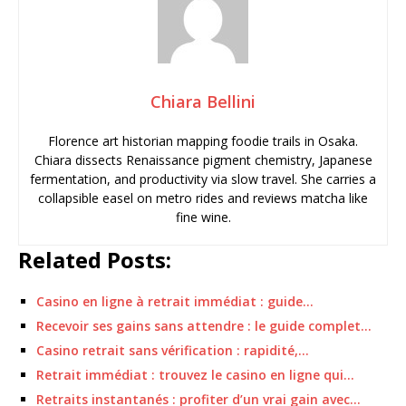
Chiara Bellini
Florence art historian mapping foodie trails in Osaka.
Chiara dissects Renaissance pigment chemistry, Japanese
fermentation, and productivity via slow travel. She carries a
collapsible easel on metro rides and reviews matcha like
fine wine.
Related Posts:
Casino en ligne à retrait immédiat : guide…
Recevoir ses gains sans attendre : le guide complet…
Casino retrait sans vérification : rapidité,…
Retrait immédiat : trouvez le casino en ligne qui…
Retraits instantanés : profiter d’un vrai gain avec…