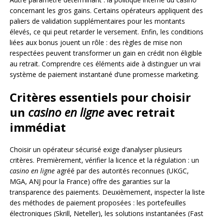
concernant les gros gains. Certains opérateurs appliquent des
paliers de validation supplémentaires pour les montants
élevés, ce qui peut retarder le versement. Enfin, les conditions
liées aux bonus jouent un rôle : des règles de mise non
respectées peuvent transformer un gain en crédit non éligible
au retrait. Comprendre ces éléments aide à distinguer un vrai
système de paiement instantané d’une promesse marketing.
Critères essentiels pour choisir
un
casino en ligne
avec
retrait
immédiat
Choisir un opérateur sécurisé exige d’analyser plusieurs
critères. Premièrement, vérifier la licence et la régulation : un
casino en ligne
agréé par des autorités reconnues (UKGC,
MGA, ANJ pour la France) offre des garanties sur la
transparence des paiements. Deuxièmement, inspecter la liste
des méthodes de paiement proposées : les portefeuilles
électroniques (Skrill, Neteller), les solutions instantanées (Fast