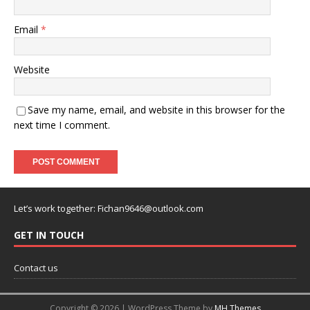
Email
*
Website
Save my name, email, and website in this browser for the
next time I comment.
Let’s work together:
Fichan9646@outlook.com
GET IN TOUCH
Contact us
Copyright © 2026 | WordPress Theme by
MH Themes