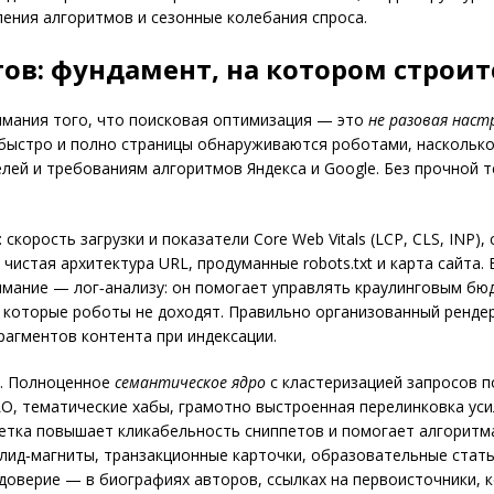
ения алгоритмов и сезонные колебания спроса.
ов: фундамент, на котором строит
имания того, что поисковая оптимизация — это
не разовая наст
к быстро и полно страницы обнаруживаются роботами, наскольк
ей и требованиям алгоритмов Яндекса и Google. Без прочной т
корость загрузки и показатели Core Web Vitals (LCP, CLS, INP)
 чистая архитектура URL, продуманные robots.txt и карта сайта
имание — лог‑анализу: он помогает управлять краулинговым бю
в которые роботы не доходят. Правильно организованный рендер
рагментов контента при индексации.
. Полноценное
семантическое ядро
с кластеризацией запросов 
ILO, тематические хабы, грамотно выстроенная перелинковка ус
етка повышает кликабельность сниппетов и помогает алгоритм
 лид‑магниты, транзакционные карточки, образовательные стат
и доверие — в биографиях авторов, ссылках на первоисточники, к