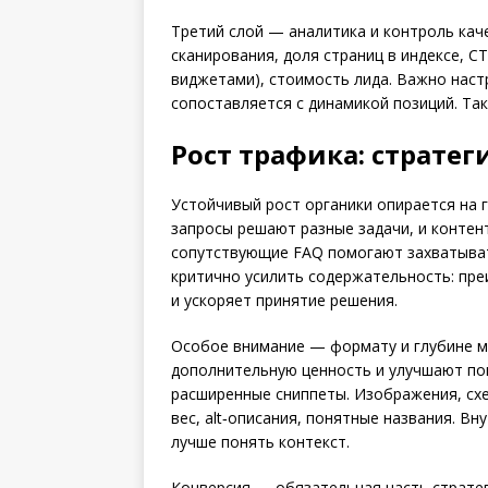
Третий слой — аналитика и контроль кач
сканирования, доля страниц в индексе, C
виджетами), стоимость лида. Важно наст
сопоставляется с динамикой позиций. Та
Рост трафика: страте
Устойчивый рост органики опирается на
запросы решают разные задачи, и контен
сопутствующие FAQ помогают захватыва
критично усилить содержательность: пре
и ускоряет принятие решения.
Особое внимание — формату и глубине м
дополнительную ценность и улучшают пов
расширенные сниппеты. Изображения, схе
вес, alt‑описания, понятные названия. 
лучше понять контекст.
Конверсия — обязательная часть стратег