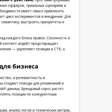
чных офферов, триальных сценариев и
обходимости имеет смысл привлекать
ют цикл экспериментов и внедрения. Для
 семантику, выстроить приоритеты и
ад каждого блока правок. Сезонность и
ый контент‑апдейт предотвращает
вления — укрепляют позиции и CTR, а
для бизнеса
ество, а релевантность и
сы создают поводы для упоминаний и
NAP‑данных. Брендовый спрос растёт
еплять позиции по конкурентным
ам, анализ логов и технических метрик,