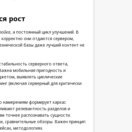
ся рост
ройка
, а постоянный цикл улучшений. В
о корректно они отдаются сервером,
ехнической базы даже лучший контент не
, стабильность серверного ответа,
. Важна мобильная пригодность и
джетом, выявлять циклические
инг (включая серверный для критически
по намерениям формирует каркас
иливают релевантность разделов и
ам точнее распознавать сущности.
ьи, сравнительные обзоры. Важен принцип
ейсах, методологиях.