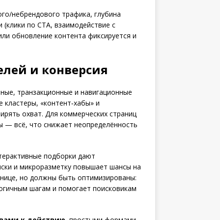
ого/небрендового трафика, глубина
 (клики по CTA, взаимодействие с
или обновление контента фиксируется и
елей и конверсия
ные, транзакционные и навигационные
е кластеры, «контент‑хабы» и
ирять охват. Для коммерческих страниц
вы — всё, что снижает неопределённость
нтерактивные подборки дают
иски и микроразметку повышает шансы на
анице, но должны быть оптимизированы:
логичным шагам и помогает поисковикам
вами к действию
, простыми формами,