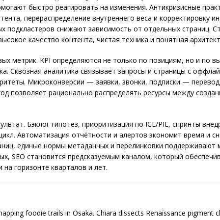
могают быстро реагировать на изменения. Антикризисные прак
тента, перераспределение внутреннего веса и корректировку и
х подкластеров снижают зависимость от отдельных страниц. Ст
высокое качество контента, чистая техника и понятная архите
ых метрик. KPI определяются не только по позициям, но и по вы
а. Сквозная аналитика связывает запросы и страницы с оффлай
ритеты. Микроконверсии — заявки, звонки, подписки — перевод
од позволяет рационально распределять ресурсы между создан
льтат. Бэклог гипотез, приоритизация по ICE/PIE, спринты вне
кл. Автоматизация отчётности и алертов экономит время и сн
раниц, единые нормы метаданных и перелинковки поддерживают 
ных, SEO становится предсказуемым каналом, который обеспечи
 на горизонте кварталов и лет.
 mapping foodie trails in Osaka. Chiara dissects Renaissance pigment 