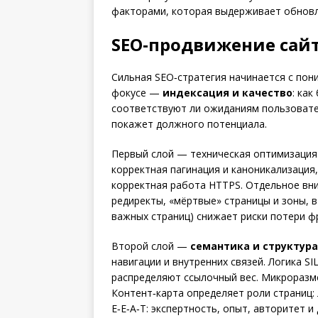
факторами, которая выдерживает обновл
SEO‑продвижение сайт
Сильная SEO‑стратегия начинается с пон
фокусе —
индексация и качество
: ка
соответствуют ли ожиданиям пользовател
покажет должного потенциала.
Первый слой — техническая оптимизация: с
корректная пагинация и каноникализация,
корректная работа HTTPS. Отдельное вн
редиректы, «мёртвые» страницы и зоны, 
важных страниц) снижает риски потери ф
Второй слой —
семантика и структура
навигации и внутренних связей. Логика S
распределяют ссылочный вес. Микроразм
Контент‑карта определяет роли страниц:
E‑E‑A‑T: экспертность, опыт, авторитет 