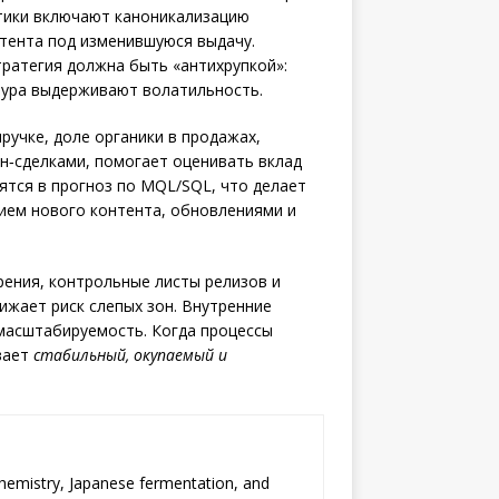
тики включают каноникализацию
нтента под изменившуюся выдачу.
ратегия должна быть «антихрупкой»:
ктура выдерживают волатильность.
ручке, доле органики в продажах,
н‑сделками, помогает оценивать вклад
ятся в прогноз по MQL/SQL, что делает
ием нового контента, обновлениями и
дрения, контрольные листы релизов и
ижает риск слепых зон. Внутренние
масштабируемость. Когда процессы
вает
стабильный, окупаемый и
chemistry, Japanese fermentation, and