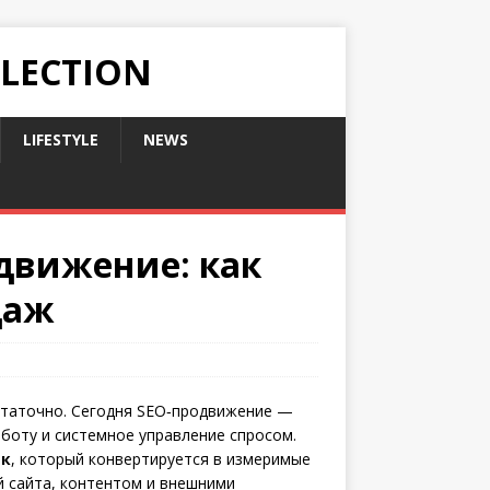
LLECTION
LIFESTYLE
NEWS
движение: как
даж
статочно. Сегодня SEO‑продвижение —
боту и системное управление спросом.
ик
, который конвертируется в измеримые
й сайта, контентом и внешними