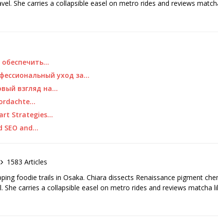
ravel. She carries a collapsible easel on metro rides and reviews matcha
к обеспечить…
офессиональный уход за…
овый взгляд на…
oordachte…
mart Strategies…
ed SEO and…
1583 Articles
pping foodie trails in Osaka. Chiara dissects Renaissance pigment ch
el. She carries a collapsible easel on metro rides and reviews matcha li