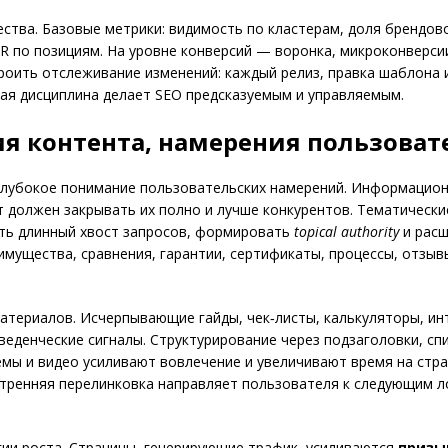
ества. Базовые метрики: видимость по кластерам, доля брендов
TR по позициям. На уровне конверсий — воронка, микроконверсии
роить отслеживание изменений: каждый релиз, правка шаблона 
кая дисциплина делает SEO предсказуемым и управляемым.
гия контента, намерения пользоват
 глубокое понимание пользовательских намерений. Информацион
т должен закрывать их полно и лучше конкурентов. Тематически
ть длинный хвост запросов, формировать
topical authority
и расш
имущества, сравнения, гарантии, сертификаты, процессы, отзы
атериалов. Исчерпывающие гайды, чек‑листы, калькуляторы, и
еденческие сигналы. Структурирование через подзаголовки, сп
мы и видео усиливают вовлечение и увеличивают время на стр
Внутренняя перелинковка направляет пользователя к следующим 
ии роста. Страницы, генерирующие трафик, усиливаются
призы