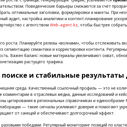
ательством. Поведенческие барьеры снижаются за счёт прозра
брать оптимальные заголовки, формулировки и макеты. При не
ный аудит, настройка аналитики и контент‑планирование ускоря
артнёрство с агентством
Web-agent.kz
, чтобы быстрее собрать
о роста. Планируйте релизы «волнами», чтобы отслеживать вкл
з сегментацию семантики и корректировки контента. Регулярн
ность. Важен баланс: новые материалы увеличивают охват, обно
онетизацию растущего трафика.
поиске и стабильные результаты 
нешняя среда. Качественный ссылочный профиль — это не колич
е комментарии в отраслевых медиа, данные исследований и кей
жны цитирования в региональных справочниках и единообразие 
ллаборации — такие сигналы усиливают доверие и помогают укр
ищают от санкций и обеспечивают долгосрочный эффект.
 разовыми победами. Регулярный мониторинг позиций по кластер