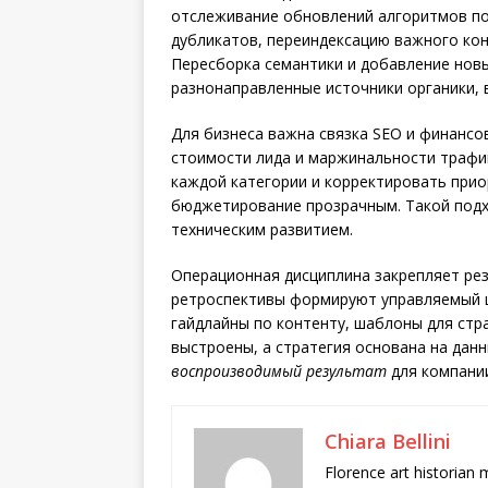
отслеживание обновлений алгоритмов по
дубликатов, переиндексацию важного кон
Пересборка семантики и добавление новы
разнонаправленные источники органики, 
Для бизнеса важна связка SEO и финансов
стоимости лида и маржинальности трафик
каждой категории и корректировать прио
бюджетирование прозрачным. Такой подх
техническим развитием.
Операционная дисциплина закрепляет резу
ретроспективы формируют управляемый ци
гайдлайны по контенту, шаблоны для ст
выстроены, а стратегия основана на дан
воспроизводимый результат
для компании
Chiara Bellini
Florence art historian