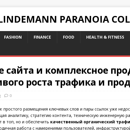
 LINDEMANN PARANOIA CO
FASHION
FINANCE
FOOD
HEALTH & FITNESS
 сайта и комплексное про
ивого роста трафика и про
g
0
м: простого размещения ключевых слов и пары ссылок уже недо
ая аналитику, стратегию контента, техническую инженерную ра
т в топ, но и обеспечить
качественный органический траф
одичная работа с намерениями пользователей, инфраструктуро