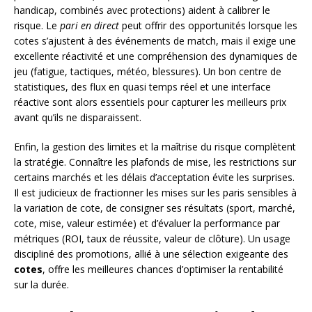
handicap, combinés avec protections) aident à calibrer le
risque. Le
pari en direct
peut offrir des opportunités lorsque les
cotes s’ajustent à des événements de match, mais il exige une
excellente réactivité et une compréhension des dynamiques de
jeu (fatigue, tactiques, météo, blessures). Un bon centre de
statistiques, des flux en quasi temps réel et une interface
réactive sont alors essentiels pour capturer les meilleurs prix
avant qu’ils ne disparaissent.
Enfin, la gestion des limites et la maîtrise du risque complètent
la stratégie. Connaître les plafonds de mise, les restrictions sur
certains marchés et les délais d’acceptation évite les surprises.
Il est judicieux de fractionner les mises sur les paris sensibles à
la variation de cote, de consigner ses résultats (sport, marché,
cote, mise, valeur estimée) et d’évaluer la performance par
métriques (ROI, taux de réussite, valeur de clôture). Un usage
discipliné des promotions, allié à une sélection exigeante des
cotes
, offre les meilleures chances d’optimiser la rentabilité
sur la durée.