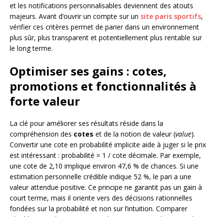
et les notifications personnalisables deviennent des atouts
majeurs. Avant d’ouvrir un compte sur un
site paris sportifs
,
vérifier ces critères permet de parier dans un environnement
plus sûr, plus transparent et potentiellement plus rentable sur
le long terme.
Optimiser ses gains : cotes,
promotions et fonctionnalités à
forte valeur
La clé pour améliorer ses résultats réside dans la
compréhension des
cotes
et de la notion de valeur (
value
).
Convertir une cote en probabilité implicite aide à juger si le prix
est intéressant : probabilité = 1 / cote décimale. Par exemple,
une cote de 2,10 implique environ 47,6 % de chances. Si une
estimation personnelle crédible indique 52 %, le pari a une
valeur attendue positive. Ce principe ne garantit pas un gain à
court terme, mais il oriente vers des décisions rationnelles
fondées sur la probabilité et non sur l’intuition. Comparer