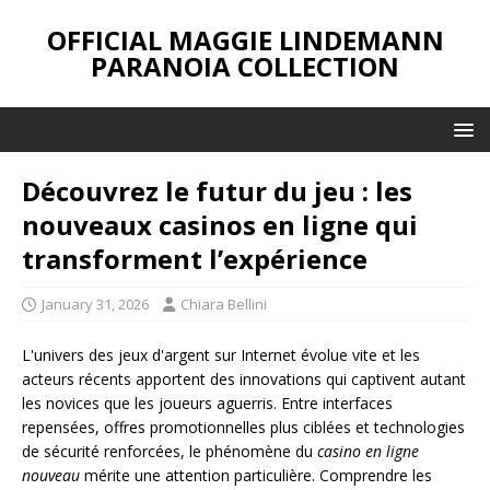
OFFICIAL MAGGIE LINDEMANN
PARANOIA COLLECTION
Découvrez le futur du jeu : les
nouveaux casinos en ligne qui
transforment l’expérience
January 31, 2026
Chiara Bellini
L'univers des jeux d'argent sur Internet évolue vite et les
acteurs récents apportent des innovations qui captivent autant
les novices que les joueurs aguerris. Entre interfaces
repensées, offres promotionnelles plus ciblées et technologies
de sécurité renforcées, le phénomène du
casino en ligne
nouveau
mérite une attention particulière. Comprendre les