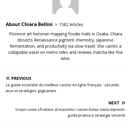
About Chiara Bellini
1582 Articles
Florence art historian mapping foodie trails in Osaka. Chiara
dissects Renaissance pigment chemistry, Japanese
fermentation, and productivity via slow travel. She carries a
collapsible easel on metro rides and reviews matcha like fine
wine.
PREVIOUS
Le guide essentiel du meilleur casino en ligne français : sécurité,
jeux et stratégies gagnantes
NEXT
Scopri come sfruttare al massimo i
casino bonus senza deposito
:
guida pratica e strategie vincenti