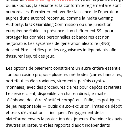
ou aux bonus ; la sécurité et la conformité réglementaire sont
primordiales. Premièrement, vérifiez la licence de l'opérateur
auprès d'une autorité reconnue, comme la Malta Gaming
Authority, la UK Gambling Commission ou une juridiction
européenne fiable. La présence d'un chiffrement SSL pour
protéger les données personnelles et bancaires est non
négociable. Les systèmes de génération aléatoire (RNG)
doivent être certifiés par des organismes indépendants afin
d'assurer l'équité des jeux.
Les options de paiement constituent un autre critère essentiel
: un bon casino propose plusieurs méthodes (cartes bancaires,
portefeuilles électroniques, virements, parfois crypto-
monnaies) avec des procédures claires pour dépôts et retraits.
Le service client, disponible via chat en direct, e-mail et
téléphone, doit être réactif et compétent. Enfin, les politiques
de jeu responsable — outils d'auto-exclusion, limites de dépôt
et tests d'évaluation — indiquent l'engagement de la
plateforme envers la protection des joueurs. Examiner les avis
d'autres utilisateurs et les rapports d'audit indépendants