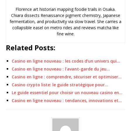
Florence art historian mapping foodie trails in Osaka.
Chiara dissects Renaissance pigment chemistry, Japanese
fermentation, and productivity via slow travel. She carries a
collapsible easel on metro rides and reviews matcha like
fine wine.
Related Posts:
Casino en ligne nouveau : les codes d’un univers qui…
Casino en ligne nouveau : l’avant-garde du jeu…
Casino en ligne : comprendre, sécuriser et optimiser…
Casino crypto liste: le guide stratégique pour…
Le guide essentiel pour choisir un nouveau casino en…
Casino en ligne nouveau : tendances, innovations et…