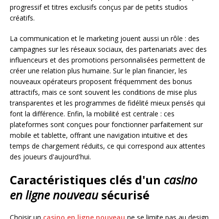
progressif et titres exclusifs conçus par de petits studios
créatifs.
La communication et le marketing jouent aussi un rôle : des
campagnes sur les réseaux sociaux, des partenariats avec des
influenceurs et des promotions personnalisées permettent de
créer une relation plus humaine. Sur le plan financier, les
nouveaux opérateurs proposent fréquemment des bonus
attractifs, mais ce sont souvent les conditions de mise plus
transparentes et les programmes de fidélité mieux pensés qui
font la différence. Enfin, la mobilité est centrale : ces
plateformes sont conçues pour fonctionner parfaitement sur
mobile et tablette, offrant une navigation intuitive et des
temps de chargement réduits, ce qui correspond aux attentes
des joueurs d'aujourd'hui.
Caractéristiques clés d'un
casino
en ligne nouveau
sécurisé
Choisir un
casino en ligne nouveau
ne se limite pas au design