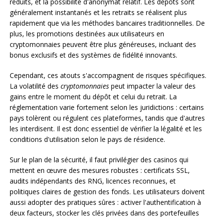
réduits, et la possibilité d'anonymat relatif. Les dépôts sont
généralement instantanés et les retraits se réalisent plus
rapidement que via les méthodes bancaires traditionnelles. De
plus, les promotions destinées aux utilisateurs en
cryptomonnaies peuvent être plus généreuses, incluant des
bonus exclusifs et des systèmes de fidélité innovants.
Cependant, ces atouts s'accompagnent de risques spécifiques.
La volatilité des
cryptomonnaies
peut impacter la valeur des
gains entre le moment du dépôt et celui du retrait. La
réglementation varie fortement selon les juridictions : certains
pays tolèrent ou régulent ces plateformes, tandis que d'autres
les interdisent. Il est donc essentiel de vérifier la légalité et les
conditions d'utilisation selon le pays de résidence.
Sur le plan de la sécurité, il faut privilégier des casinos qui
mettent en œuvre des mesures robustes : certificats SSL,
audits indépendants des RNG, licences reconnues, et
politiques claires de gestion des fonds. Les utilisateurs doivent
aussi adopter des pratiques sûres : activer l'authentification à
deux facteurs, stocker les clés privées dans des portefeuilles