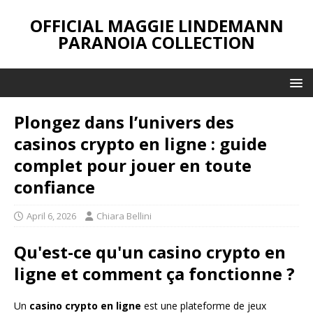
OFFICIAL MAGGIE LINDEMANN
PARANOIA COLLECTION
Plongez dans l’univers des
casinos crypto en ligne : guide
complet pour jouer en toute
confiance
April 6, 2026
Chiara Bellini
Qu'est-ce qu'un
casino crypto en
ligne
et comment ça fonctionne ?
Un
casino crypto en ligne
est une plateforme de jeux