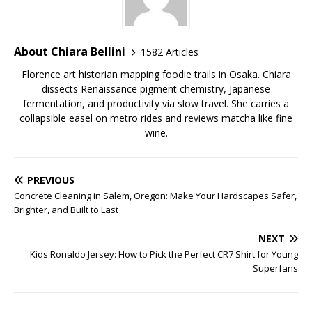
About Chiara Bellini
1582 Articles
Florence art historian mapping foodie trails in Osaka. Chiara
dissects Renaissance pigment chemistry, Japanese
fermentation, and productivity via slow travel. She carries a
collapsible easel on metro rides and reviews matcha like fine
wine.
PREVIOUS
Concrete Cleaning in Salem, Oregon: Make Your Hardscapes Safer,
Brighter, and Built to Last
NEXT
Kids Ronaldo Jersey: How to Pick the Perfect CR7 Shirt for Young
Superfans